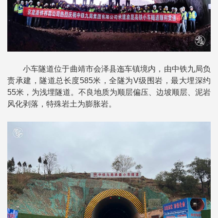
小车隧道位于曲靖市会泽县迤车镇境内，由中铁九局负
责承建，隧道总长度585米，全隧为V级围岩，最大埋深约
55米，为浅埋隧道。不良地质为顺层偏压、边坡顺层、泥岩
风化剥落，特殊岩土为膨胀岩。