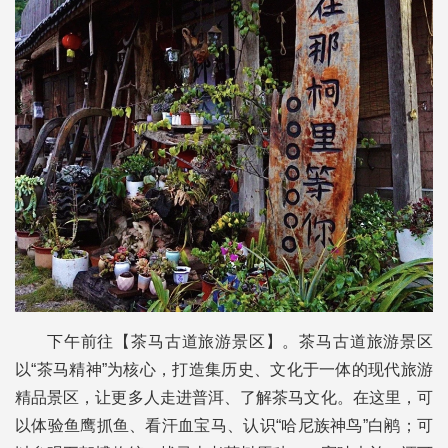
下午前往【茶马古道旅游景区】。茶马古道旅游景区
以“茶马精神”为核心，打造集历史、文化于一体的现代旅游
精品景区，让更多人走进普洱、了解茶马文化。在这里，可
以体验鱼鹰抓鱼、看汗血宝马、认识“哈尼族神鸟”白鹇；可