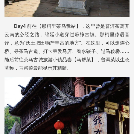
Day4
前往【那柯里茶马驿站】，这里曾是普洱茶离开
云南的必经之路，绵延小道穿过寂静古镇。那柯里傣语音
译，意为“沃土肥田物产丰富的地方”。在这里，可以走连心
桥、寻茶马古道、打卡荣发马店、看水碾子、过马鞍桥……
随后前往茶马古城旅游小镇品尝【马帮菜】，普洱菜以生态
著称，马帮菜最能显示其精髓。