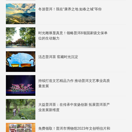
冬游普洱！我在“康养之地 如春之城”等你
时光雕琢显真意！领略普洱8项国家级文保单
位的生动魅力
活态普洱茶 窖藏时光沉淀
持续打造文艺精品力作 推动普洱文艺事业高质
量发展
大益普洱茶：在传承中发扬创新 拓展普洱茶产
业发展新维度
免费领取！普洱市博物馆2023年文创明信片和