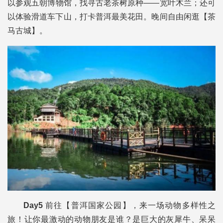
以参观五朝博物馆，找寻古老茶树原种——宽叶木兰；还可
以体验滑道车下山，打卡普洱最美花田。晚间自由闲逛【茶
马古城】。
Day5
前往【普洱国家公园】，来一场动物多样性之
旅！让你最激动的动物朋友是谁？是巨大的灰犀牛、呆呆