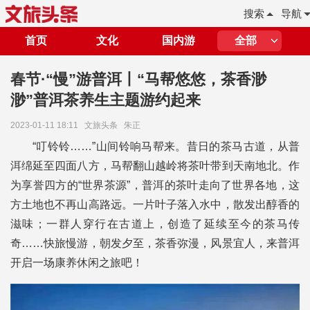
搜索
导航
首页
文化
国内游
全部
春节·“慢”游普洱丨“马帮悠悠，茶香渺
渺”普洱茶养生主题游约起来
2023-01-11 18:11
文旅头条
朱正
“叮铃铃……”山间铃响马帮来。昔日的茶马古道，从普
洱绵延至四面八方，马帮翻山越岭将茶叶带到天南地北。作
为享誉四方的“世界茶源”，普洱的茶叶走向了世界各地，这
方土地也不再山高路远。一片叶子落入水中，散发出醇香的
滋味；一群人穿行在古道上，创造了延续至今的茶马传
奇……快旅慢游，朝发夕至，茶香弥漫，风景宜人，来普洱
开启一场康养休闲之旅吧！