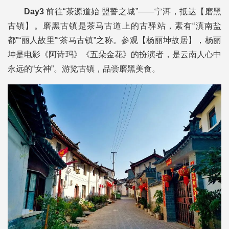
Day3
前往“茶源道始 盟誓之城”——宁洱，抵达【磨黑
古镇】。磨黑古镇是茶马古道上的古驿站，素有“滇南盐
都”“丽人故里”“茶马古镇”之称。参观【杨丽坤故居】，杨丽
坤是电影《阿诗玛》《五朵金花》的扮演者，是云南人心中
永远的“女神”。游览古镇，品尝磨黑美食。