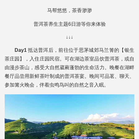
马帮悠悠，茶香渺渺
普洱茶养生主题6日游等你来体验
↓↓↓
Day1
抵达普洱后，前往位于思茅城郊马兰箐的【银生
茶庄园】，入住庄园民宿。可在湖边茶室品饮普洱茶，或自
由漫步茶山，感受大自然葳蕤蓬勃的生命活力。晚餐在湖畔
餐厅品尝用新鲜茶叶制成的普洱茶宴。晚间可品茗、聊天、
参加篝火晚会，伴着虫鸣鸟叫的自然之音入眠。