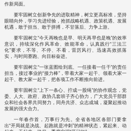
作新局面。
要牢固树立创新争先的进取精神，树立更高标准，坚持
眼睛向外，学习先进经验，抢抓战略机遇、政策机遇、发展
机遇，敢于担当、敢于拼搏，不甘落后、力争上游。
要牢固树立“今天再晚也是早、明天再早也是晚”的效率
意识，持续深化作风革命、效能革命，认真践行“三法三
化”要求，不等、不停、不看，雷厉风行、迅速高效抓落
实，与时间赛跑、向目标奋进。
要牢固树立“一张蓝图绘到底、一任接着一任干”的责任
担当，接过事业的“接力棒”，带着大家一起干、领着大家一
起干、教大家一起干，把各项工作不断推向前进。
要牢固树立“上下一条心、拧成一股绳”的协作观念，党
委、人大、政府、政协几套班子齐心协力，广大党员干部群
众和社会各界共同努力，同舟共济、众志成城，凝聚起推动
发展的强大合力。
一年春作首，万事行为先。全省各地区各部门要拿
出“开局就是决战、起跑就是冲刺”的精神状态，紧起来、动