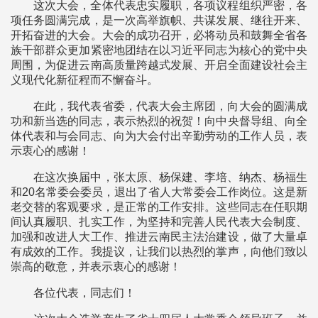
这次大会，全体代表忠实履职，各项议程组织严密，各
项任务圆满完成，是一次高举旗帜、共谋发展、继往开来、
开拓奋进的大会。大会的成功召开，必将动员和鼓舞全省各
族干部群众更加紧密地团结在以习近平同志为核心的党中央
周围，为促进云南高质量跨越式发展、开启全面建设社会主
义现代化新征程而不懈奋斗。
在此，我代表省委，代表大会主席团，向大会的圆满成
功和新当选的同志，表示热烈的祝贺！向中央督导组、向全
体代表和与会同志、向为大会付出辛勤劳动的工作人员，表
示衷心的感谢！
在这次换届中，张太原、杨保建、李培、纳杰、杨福生
和20名常委会委员，退出了省人大常委会工作岗位。这是新
老交替的客观要求，是正常的工作安排。这些同志在任职期
间认真履职、扎实工作，为坚持和完善人民代表大会制度、
加强和改进人大工作、推进云南民主法治建设，做了大量卓
有成效的工作。我提议，让我们以热烈的掌声，向他们致以
崇高的敬意，并表示衷心的感谢！
各位代表，同志们！