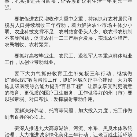
事，扎实推进共同富裕，让各族群众的生活一年更比一年
强。
要把促进农民增收作为重中之重，持续抓好农村居民和
脱贫人口持续增收三年行动，着力解决农业市场主体少小
弱、农业科技支撑不足、农村致富带头人少、联农带农机制
不实等问题，促进农村一二三产融合发展，实现农业增产、
农民增收、农村繁荣。
要抓好高校毕业生、农民工、退役军人等重点群体就业
工作，以创业带动就业。
要下大力气抓好教育卫生补短板三年行动，继续做
好“组团式”教育帮扶工作，抓好区域医疗中心建设，大力实
施县级医院综合能力提升“百县工程”，让群众享受到更满意
的教育、更优质的医疗卫生服务。工作做得好的州（市）要
以强带弱、对口帮扶，发挥辐射带动作用。
要解决好养老、托育等问题，加大投入力度，把工作做
到老百姓的心坎上。
要深入推进九大高原湖泊、河流、水系、黑臭水体系统
治理，大力推进城乡绿化美化三年行动，让老百姓生活环境