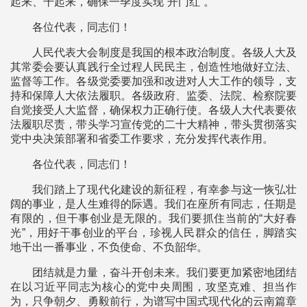
起来、干起来，确保一季度实现“开门红”。
各位代表，同志们！
人民代表大会制度是我国的根本政治制度。各级人大及
其常委会要认真践行全过程人民民主，创造性地做好立法、
监督等工作。各级党委要加强和改进对人大工作的领导，支
持和保障人大依法履职。各级政府、监委、法院、检察院要
自觉接受人大监督，确保权力正确行使。各级人大代表要依
法履职尽责，带头学习宣传党的二十大精神，带头贯彻落实
党中央决策部署和省委工作要求，充分发挥代表作用。
各位代表，同志们！
我们踏上了现代化建设的新征程，有幸参与这一恢弘壮
阔的事业，是人生难得的际遇。我们在座所有同志，任期是
有限的，但干事创业是无限的。我们要抓住当前的“大好春
光”，用好干事创业的平台，珍视人民群众的信任，脚踏实
地干出一番事业，不负使命、不负韶华。
团结就是力量，奋斗开创未来。我们要更加紧密地团结
在以习近平同志为核心的党中央周围，攻坚克难、担当作
为，只争朝夕、勇毅前行，为谱写中国式现代化的云南篇章