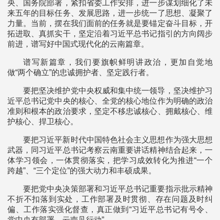
央、国务院部署，紧扣省委工作安排，进一步谋划细化了未
来五年的目标任务、发展思路，进一步统一了思想、凝聚了
力量。当前，摆在我们面前的任务就是要锚定奋斗目标，开
拓进取、真抓实干，坚定沿着习近平总书记指引的方向阔步
前进，谱写好中国式现代化的云南篇章。
谱写新篇章，我们要旗帜鲜明讲政治，更加自觉地
做“两个确立”的忠诚拥护者、坚定践行者。
要把坚决维护党中央权威和集中统一领导，坚决维护习
近平总书记党中央的核心、全党的核心地位作为明确的政治
准则和根本的政治要求，坚定不移忠诚核心、拥戴核心、维
护核心、捍卫核心。
要把习近平新时代中国特色社会主义思想作为强大思想
武器，同习近平总书记考察云南重要讲话精神结合起来，一
体学习领会，一体贯彻落实，把学习成效转化为推进“一个
跨越”、“三个定位”的强大动力和丰硕成果。
要把党中央决策部署和习近平总书记重要指示批示精神
不折不扣落到实处，工作部署及时贯彻、存在问题及时纠
偏、工作落实强化督查，真正做到“习近平总书记有号令、
党中央有部署、云南见行动”。