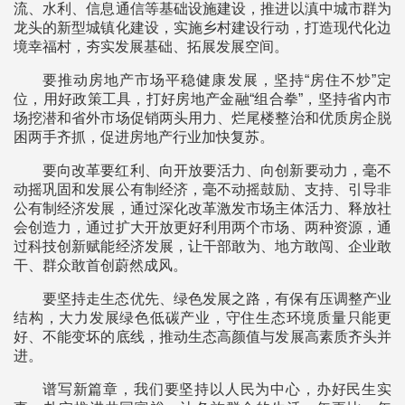
流、水利、信息通信等基础设施建设，推进以滇中城市群为
龙头的新型城镇化建设，实施乡村建设行动，打造现代化边
境幸福村，夯实发展基础、拓展发展空间。
要推动房地产市场平稳健康发展，坚持“房住不炒”定
位，用好政策工具，打好房地产金融“组合拳”，坚持省内市
场挖潜和省外市场促销两头用力、烂尾楼整治和优质房企脱
困两手齐抓，促进房地产行业加快复苏。
要向改革要红利、向开放要活力、向创新要动力，毫不
动摇巩固和发展公有制经济，毫不动摇鼓励、支持、引导非
公有制经济发展，通过深化改革激发市场主体活力、释放社
会创造力，通过扩大开放更好利用两个市场、两种资源，通
过科技创新赋能经济发展，让干部敢为、地方敢闯、企业敢
干、群众敢首创蔚然成风。
要坚持走生态优先、绿色发展之路，有保有压调整产业
结构，大力发展绿色低碳产业，守住生态环境质量只能更
好、不能变坏的底线，推动生态高颜值与发展高素质齐头并
进。
谱写新篇章，我们要坚持以人民为中心，办好民生实