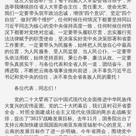
这次大会选举产生了省十四届人大常委会领导班子，并
选举我继续担任省人大常委会主任，责任重大、使命光荣。
我们一定要带头筑牢政治忠诚，增强“四个意识”、坚定“四个
自信”、做到“两个维护”，任何时候任何情况下都要坚持同以
习近平同志为核心的党中央保持高度一致，任何时候任何情
况下都要对党绝对忠诚。一定要带头履职尽责，忠实履行宪
法法律赋予的职责使命，坚决落实好党中央决策部署和省委
工作要求。一定要带头为民服务，始终把人民放在心中最高
的位置，为人民服务、受人民监督、当人民公仆。一定要带
头依法用权，始终坚持原则、秉公办事、廉洁从政。一定要
带头真抓实干，与各位代表和全省人民一道，团结奋斗、拼
搏进取，不断把云南各项事业推向前进，决不辜负习近平总
书记和党中央的信任，决不辜负全省各族人民的重托！
各位代表，同志们！
党的二十大擘画了以中国式现代化全面推进中华民族伟
大复兴的宏伟蓝图。党的二十大闭幕后，我们及时召开省委
全会，对照全面建成社会主义现代化强国的两步走战略安
排，提出了“3815”战略发展目标。去年11月，国务院出台了
支持云南加快建设我国面向南亚东南亚辐射中心的意见，对
云南的发展目标作了进一步明确。今年省两会，围绕党中