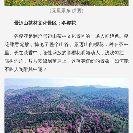
（无量景东 供图）
景迈山茶林文化景区：冬樱花
冬樱花是澜沧景迈山茶林文化景区的一场人间绝色。樱
花肆意绽放，惊艳了整个山谷。景迈山的樱花，种在茶林
里、长在茶香中，随性盛放的冬樱花明媚动人，浅浅匀红、
满树灼灼，片片粉黛飘落肩上，这落英缤纷的景象，如何能
不叫人陶醉其中呢？