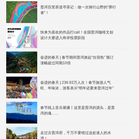
普洱百里茶道寻茶记：做一次骑行山野的“莽行
者”！
快来为喜欢的作品打call！全国普洱咖啡文创
设计大赛进入终评投票阶段
奋进的春天 | 春节期间普洱掀起“住宿热” 预订
涨幅超过同期10倍
奋进的春天 | 236.93万人次！春节旅游人气
旺、年味浓，游客表示“明年还要来普洱过年”
春节线上音乐展播丨这里是普洱的源头，是普
洱的魂……
走过古普洱府，千万不要错过这处迷人的水
湾！