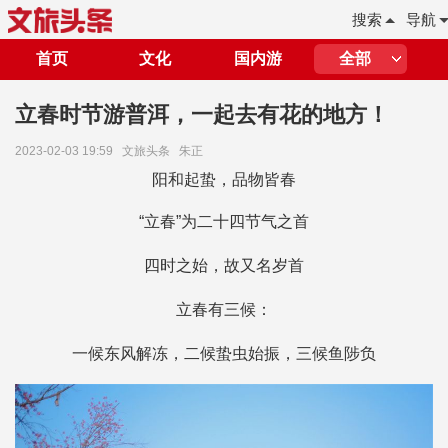
搜索
导航
首页
文化
国内游
全部
立春时节游普洱，一起去有花的地方！
2023-02-03 19:59
文旅头条
朱正
阳和起蛰，品物皆春
“立春”为二十四节气之首
四时之始，故又名岁首
立春有三候：
一候东风解冻，二候蛰虫始振，三候鱼陟负