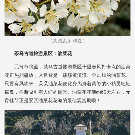
（茶城思茅 供图）
茶马古道旅游景区：油菜花
元宵节将至，茶马古道旅游景区十里春风打卡点的油菜
花正热烈盛放，入目皆是一簇簇黄澄澄、金灿灿的油菜花。
只要有风吹来，朵朵油菜花便化身为身着黄衫的小精灵轻轻
摇曳，不断吸引着人们的目光。油菜花花期约60天左右，元
宵佳节正是景区油菜花花海的最佳观赏期哦！