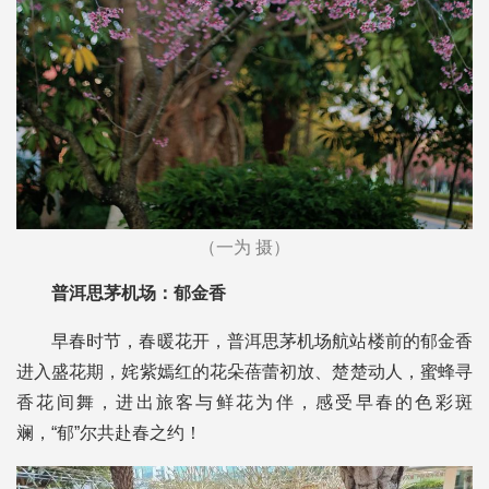
（一为 摄）
普洱思茅机场：郁金香
早春时节，春暖花开，普洱思茅机场航站楼前的郁金香
进入盛花期，姹紫嫣红的花朵蓓蕾初放、楚楚动人，蜜蜂寻
香花间舞，进出旅客与鲜花为伴，感受早春的色彩斑
斓，“郁”尔共赴春之约！