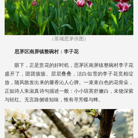
（茶城思茅供图）
思茅区南屏镇整碗村：李子花
眼下，正是赏花的好时机，思茅区南屏镇整碗村李子花
盛开了，团团簇簇、层层叠叠，洁白似雪的李子花竞相绽
放，随风散发出来的馨香沁人心脾。一束束白色的花骨朵，
正如诗人朱淑真诗句描述一般：小小琼英舒嫩白，未饶深紫
与轻红。无言路侧谁知味，惟有寻芳蝶与蜂。