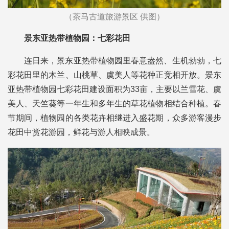
（茶马古道旅游景区 供图）
景东亚热带植物园：七彩花田
连日来，景东亚热带植物园里春意盎然、生机勃勃，七
彩花田里的木兰、山桃草、虞美人等花种正竞相开放。景东
亚热带植物园七彩花田建设面积为33亩，主要以兰雪花、虞
美人、天竺葵等一年生和多年生的草花植物相结合种植。春
节期间，植物园的各类花卉相继进入盛花期，众多游客漫步
花田中赏花游园，鲜花与游人相映成景。