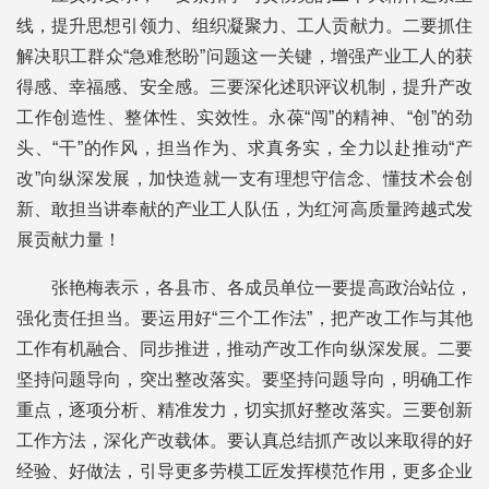
线，提升思想引领力、组织凝聚力、工人贡献力。二要抓住
解决职工群众“急难愁盼”问题这一关键，增强产业工人的获
得感、幸福感、安全感。三要深化述职评议机制，提升产改
工作创造性、整体性、实效性。永葆“闯”的精神、“创”的劲
头、“干”的作风，担当作为、求真务实，全力以赴推动“产
改”向纵深发展，加快造就一支有理想守信念、懂技术会创
新、敢担当讲奉献的产业工人队伍，为红河高质量跨越式发
展贡献力量！
张艳梅表示，各县市、各成员单位一要提高政治站位，
强化责任担当。要运用好“三个工作法”，把产改工作与其他
工作有机融合、同步推进，推动产改工作向纵深发展。二要
坚持问题导向，突出整改落实。要坚持问题导向，明确工作
重点，逐项分析、精准发力，切实抓好整改落实。三要创新
工作方法，深化产改载体。要认真总结抓产改以来取得的好
经验、好做法，引导更多劳模工匠发挥模范作用，更多企业