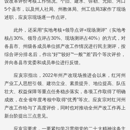
设改革评价考核工作情况。个旧、建水、弥勒、元阳、河口
5个县市，以及州人社局、州教体局、州工信局3家作了现场
述职，应亥宗现场逐一作点评。
此外，还采用“实地考核+领导点评+现场测评”（实地考
核占30%、领导点评占30%、现场测评占40%）的方式，对
各县市、州级各成员单位抓产改工作情况进行民主测评，按
综合评分排名后，作出“好”“较好”“一般”“差”四个等次评价，
并向各县市党委和成员单位进行反馈。
应亥宗指出，2022年州产改现场推进会以来，红河州
产业工人思想引领、建功立业、素质提升、地位提高、队伍
壮大、权益保障等重点任务稳步落实，各项工作取得了明确
成效，在全省年度考核中取得“优秀”等次。应亥宗对红河州
产改工作给与了高度评价，同时也对推动全州产改工作再上
新台阶提出三点意见。
应亥宗要求，一要紧扣学习贯彻党的二十大精神这条主