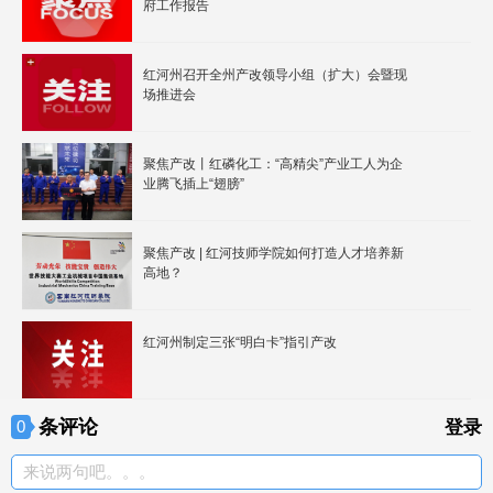
府工作报告
红河州召开全州产改领导小组（扩大）会暨现
场推进会
聚焦产改丨红磷化工：“高精尖”产业工人为企
业腾飞插上“翅膀”
聚焦产改 | 红河技师学院如何打造人才培养新
高地？
红河州制定三张“明白卡”指引产改
条评论
0
登录
来说两句吧。。。