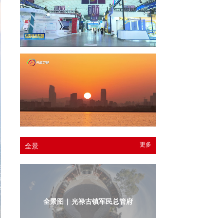
更多
全景
全景图 | 光禄古镇军民总管府