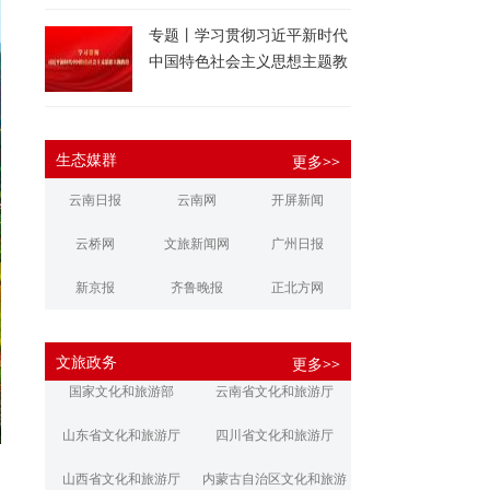
专题丨学习贯彻习近平新时代
中国特色社会主义思想主题教
育
生态媒群
更多>>
云南日报
云南网
开屏新闻
云桥网
文旅新闻网
广州日报
新京报
齐鲁晚报
正北方网
大河报
扬子晚报
华商报
文旅政务
更多>>
江南都市报
新安晚报
潇湘晨报
国家文化和旅游部
云南省文化和旅游厅
文旅丽江
文旅楚雄
大理文旅
山东省文化和旅游厅
四川省文化和旅游厅
山西省文化和旅游厅
内蒙古自治区文化和旅游