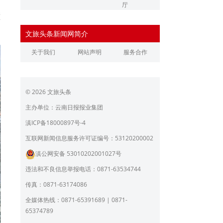
厅
璧
辽宁省文化和旅游厅
江苏省文化和旅游厅
文旅头条新闻网简介
浙江省文化和旅游厅
安徽省文化和旅游厅
关于我们
网站声明
服务合作
江西省文化和旅游厅
河南省文化和旅游厅
湖北省文化和旅游厅
湖南省文化和旅游厅
© 2026 文旅头条
广东省文化和旅游厅
广西壮族自治区文化和旅
游厅
主办单位：云南日报报业集团
海南省旅游和文化广电体
贵州省文化和旅游厅
滇ICP备18000897号-4
育厅
陕西省文化和旅游厅
甘肃省文化和旅游厅
互联网新闻信息服务许可证编号：53120200002
滇公网安备 53010202001027号
青海省文化和旅游厅
宁夏回族自治区文化和旅
游厅
违法和不良信息举报电话：0871-63534744
北京市文旅局
上海市文化和旅游局
传真：0871-63174086
重庆市文化和旅游发展委
全媒体热线：0871-65391689 | 0871-
员会
65374789