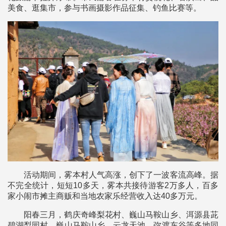
美食、逛集市，参与书画摄影作品征集、钓鱼比赛等。
活动期间，雾本村人气高涨，创下了一波客流高峰。据
不完全统计，短短10多天，雾本共接待游客2万多人，百多
家小闹市摊主商贩和当地农家乐经营收入达40多万元。
阳春三月，鹤庆奇峰梨花村、巍山马鞍山乡、洱源县茈
碧湖梨园村、巍山马鞍山乡、云龙天池、弥渡东谷等多地同