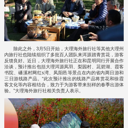
除此之外，3月5日开始，大理海外旅行社等其他大理州
内旅行社也陆续组织了多批百人团队来洱源踏青赏花，游客
反馈良好。近日，大理海外旅行社正在和昆明同行开展合作
洽谈，预计推出包括大理洱源凤羽、梨园村、茈碧湖、霞客
书院、磻溪村网红s湾、凤阳邑等景点在内的省内两日游和
三日游线路产品。“此次预计推出的线路产品将赏花和徐霞
客文化等内容相结合，致力于为游客带来别样的春季出游体
验。”大理海外旅行社相关负责人表示。