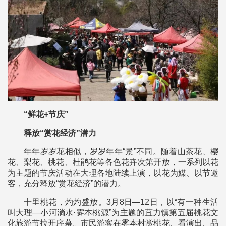
“鲜花+节庆”
释放“赏花经济”潜力
年年岁岁花相似，岁岁年年“景”不同。随着山茶花、樱
花、梨花、桃花、杜鹃花等各色花卉次第开放，一系列以花
为主题的节庆活动在大理各地陆续上演，以花为媒、以节邀
客，充分释放“赏花经济”的潜力。
十里桃花，灼灼盛放。3月8日—12日，以“有一种生活
叫大理—小河淌水·雾本桃源”为主题的苴力镇第五届桃花文
化旅游节拉开序幕。市民游客在雾本村赏桃花、看演出、品