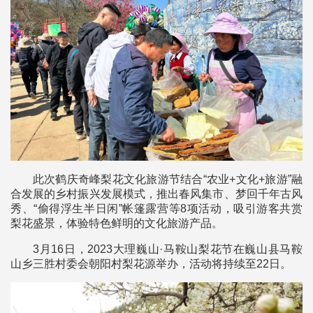
此次鹤庆奇峰梨花文化旅游节结合“农业+文化+旅游”融
合发展的乡村振兴发展模式，推出春风集市、梦回千年古风
秀、“偷得浮生半日闲”帐篷露营等8项活动，吸引游客共赏
梨花盛景，体验特色鲜明的文化旅游产品。
3月16日，2023大理巍山·马鞍山梨花节在巍山县马鞍
山乡三胜村委会朝阳村梨花源举办，活动将持续至22日。