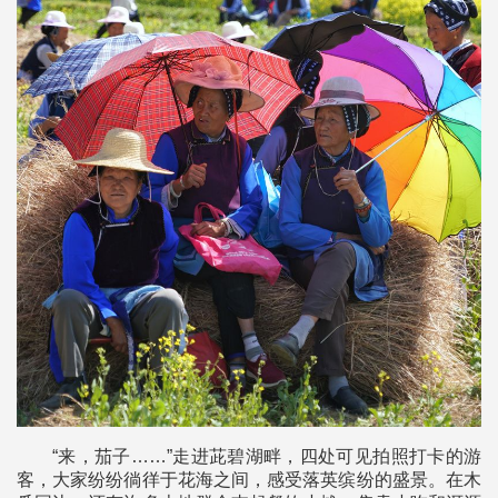
“来，茄子……”走进茈碧湖畔，四处可见拍照打卡的游
客，大家纷纷徜徉于花海之间，感受落英缤纷的盛景。在木