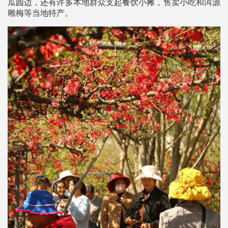
瓜园边，还有许多本地群众支起餐饮小摊，售卖小吃和洱源
雕梅等当地特产。