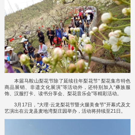
本届马鞍山梨花节除了延续往年梨花节“ 梨花集市特色
商品展销、非遗文化展演”等活动外，还特别加入“彝族服
饰、汉服打卡、读书分享会、梨花音乐会”等精彩活动。
3月17日，“大理·云龙梨花节暨火腿美食节”开幕式及文
艺演出在云龙县麦地湾梨庄园举办，活动将持续至21日。