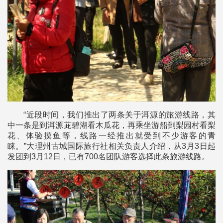
“近段时间，我们推出了两条关于洱源的旅游线路，其
中一条是到洱源茈碧湖看木瓜花，再乘坐游船到梨园村看梨
花、体验摸鱼等，线路一经推出就受到不少游客的青
睐。”大理州古城国际旅行社相关负责人介绍，从3月3日起
发团到3月12日，已有700名团队游客选择此条旅游线路。