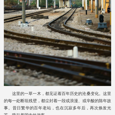
这里的一草一木，都见证着百年历史的沧桑变化。这里
的每一处断垣残壁，都尘封着一段或浪漫、或辛酸的陈年故
事。昔日繁华的百年老站，也在沉寂多年后，再次焕发光