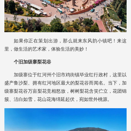
如果你正在策划出游，那么就来东风韵小镇吧！来这
里，做生活的艺术家，体验生活的美妙！
个旧加级寨梨花谷
加级寨位于红河州个旧市鸡街镇毕业红行政村，这里以
盛产鲁沙梨、拥有红河地区最大的梨花谷而闻名。当下，加
级寨梨花谷万亩梨花竞相怒放，树树梨花含笑伫立，花团锦
簇、洁白如雪，花山花海绵延起伏，宛如世外桃源。