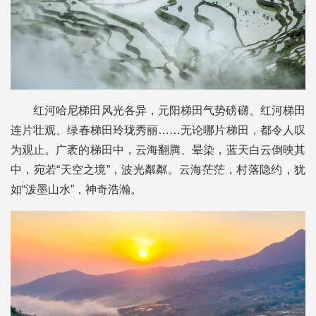
红河哈尼梯田风光各异，元阳梯田气势磅礴、红河梯田
连片壮观、绿春梯田玲珑秀丽……无论哪片梯田，都令人叹
为观止。广袤的梯田中，云海翻腾、晕染，蓝天白云倒映其
中，宛若“天空之境”，波光粼粼。云海茫茫，村落隐约，犹
如“泼墨山水”，神奇浩瀚。