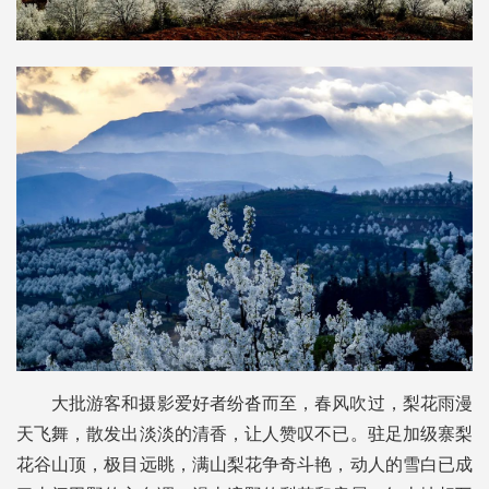
大批游客和摄影爱好者纷沓而至，春风吹过，梨花雨漫
天飞舞，散发出淡淡的清香，让人赞叹不已。驻足加级寨梨
花谷山顶，极目远眺，满山梨花争奇斗艳，动人的雪白已成