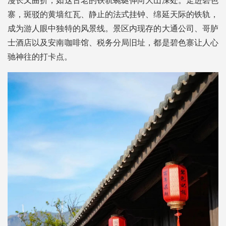
漫长又曲折，如这古老的铁轨蜿蜒伸向大山深处。走进碧色
寨，斑驳的黄墙红瓦、静止的法式挂钟、绵延天际的铁轨，
成为游人眼中独特的风景线。景区内现存的大通公司、哥胪
士酒店以及安南咖啡馆、税务分局旧址，都是碧色寨让人心
驰神往的打卡点。