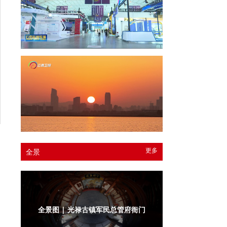
更多
全景
全景图 | 光禄古镇军民总管府衙门