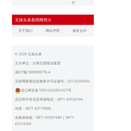
厅
辽宁省文化和旅游厅
江苏省文化和旅游厅
文旅头条新闻网简介
浙江省文化和旅游厅
安徽省文化和旅游厅
关于我们
网站声明
服务合作
江西省文化和旅游厅
河南省文化和旅游厅
湖北省文化和旅游厅
湖南省文化和旅游厅
© 2026 文旅头条
广东省文化和旅游厅
广西壮族自治区文化和旅
游厅
主办单位：云南日报报业集团
海南省旅游和文化广电体
贵州省文化和旅游厅
滇ICP备18000897号-4
育厅
陕西省文化和旅游厅
甘肃省文化和旅游厅
互联网新闻信息服务许可证编号：53120200002
滇公网安备 53010202001027号
青海省文化和旅游厅
宁夏回族自治区文化和旅
游厅
违法和不良信息举报电话：0871-63534744
北京市文旅局
上海市文化和旅游局
传真：0871-63174086
重庆市文化和旅游发展委
全媒体热线：0871-65391689 | 0871-
员会
65374789