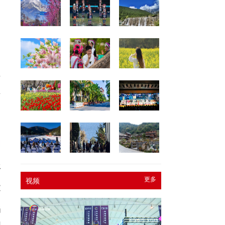
，
，
升
推
报
更多
视频
文
娟