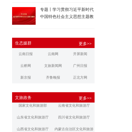
专题丨学习贯彻习近平新时代
中国特色社会主义思想主题教
育
生态媒群
更多>>
云南日报
云南网
开屏新闻
云桥网
文旅新闻网
广州日报
新京报
齐鲁晚报
正北方网
大河报
扬子晚报
华商报
文旅政务
更多>>
江南都市报
新安晚报
潇湘晨报
国家文化和旅游部
云南省文化和旅游厅
文旅丽江
文旅楚雄
大理文旅
山东省文化和旅游厅
四川省文化和旅游厅
山西省文化和旅游厅
内蒙古自治区文化和旅游