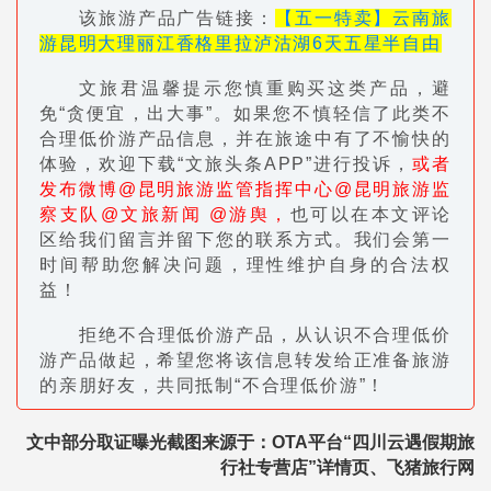
该旅游产品广告链接：
【五一特卖】云南旅
游昆明大理丽江香格里拉泸沽湖6天五星半自由
文旅君温馨提示您慎重购买这类产品，避
免“贪便宜，出大事”。如果您不慎轻信了此类不
合理低价游产品信息，并在旅途中有了不愉快的
体验，欢迎下载“文旅头条APP”进行投诉，
或者
发布微博@昆明旅游监管指挥中心@昆明旅游监
察支队@文旅新闻 @游舆，
也可以在本文评论
区给我们留言并留下您的联系方式。我们会第一
时间帮助您解决问题，理性维护自身的合法权
益！
拒绝不合理低价游产品，从认识不合理低价
游产品做起，希望您将该信息转发给正准备旅游
的亲朋好友，共同抵制“不合理低价游”！
文中部分取证曝光截图来源于：
OTA平台“四川云遇假期旅
行社专营店”详情页、飞猪旅行网