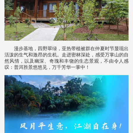
漫步基地，四野翠绿，亚热带植被群在仲夏时节显现出
活泼的生气和激昂的生机。走进密林深处，感受万掌山的自
然风情，以及幽深、奇瑰和丰饶的生态景观，不由令人感
叹：普洱胜景悠悠见，万千芳华一掌中！