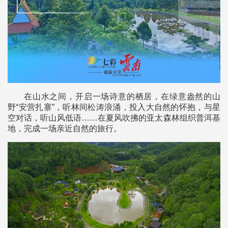
在山水之间，开启一场诗意的栖居，在绿意盎然的山
野“安营扎寨”，听林间松涛浪涌，投入大自然的怀抱，与星
空对话，听山风低语……在夏风吹拂的亚太森林组织普洱基
地，完成一场亲近自然的旅行。