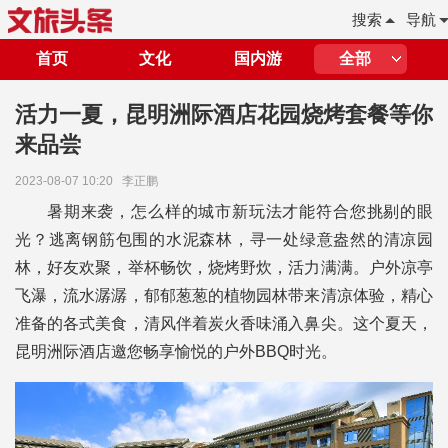
搜索
导航
首页
文化
国内游
全部
活力一夏，昆明洲际酒店花园烧烤套餐等你
来品尝
2023-08-07 10:20
李正鹏
暑期来袭，怎么样的城市新玩法才能符合您挑剔的眼
光？逃离钢筋包围的水泥森林，寻一处绿意盎然的清凉园
林，好友欢聚，举杯畅饮，烧烤野炊，活力满满。户外凉亭
飞瀑，流水潺潺，郁郁葱葱的植物园林带来清凉体验，精心
准备的各式美食，清风伴着炭火香味涌入鼻尖。这个夏天，
昆明洲际酒店邀您畅享愉悦的户外BBQ时光。