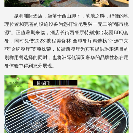
昆明洲际酒店，坐落于西山脚下，滇池之畔，绝佳的地
理位置和完善的设施设备为您打造昆明独一无二的“都市桃
源”。正值暑期来临，酒店长街西餐厅特别推出花园BBQ套
餐，同时凭借2023“携程美食林·全球餐厅精选榜”评选中荣
获“金牌餐厅”奖项殊荣，长街西餐厅为宾客提供琳琅满目的
别样用餐选择的同时，也将洲际低调又奢华的品牌性格在用
餐体验中得到充分展现。