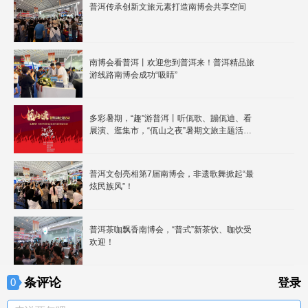
普洱传承创新文旅元素打造南博会共享空间
南博会看普洱丨欢迎您到普洱来！普洱精品旅
游线路南博会成功“吸睛”
多彩暑期，“趣”游普洱丨听佤歌、蹦佤迪、看
展演、逛集市，“佤山之夜”暑期文旅主题活动
嗨起来！
普洱文创亮相第7届南博会，非遗歌舞掀起“最
炫民族风”！
普洱茶咖飘香南博会，“普式”新茶饮、咖饮受
欢迎！
条评论
0
登录