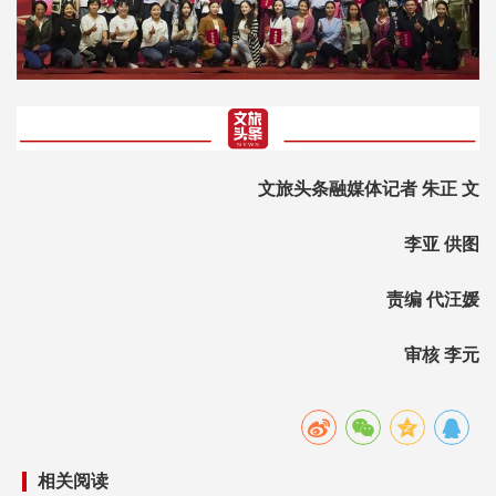
文旅头条融媒体记者 朱正 文
李亚 供图
责编 代汪媛
审核 李元
相关阅读