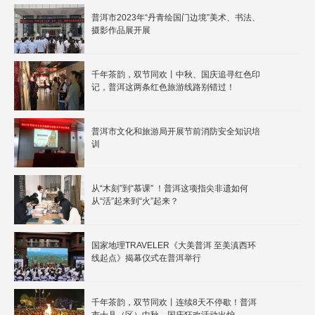
普洱市2023年“丹青绘国门边境”美术、书法、
摄影作品展开展
千年茶韵，双节同欢丨中秋、国庆追寻红色印
记，普洱这两条红色旅游线路别错过！
普洱市文化和旅游局开展节前消防安全知识培
训
从“木刻”到“慕课” ！普洱这项指尖非遗如何
从“活”起来到“火”起来？
国家地理TRAVELER《大美普洱 至美滇西环
线起点》揭幕仪式在普洱举行
千年茶韵，双节同欢丨连续8天不停歇！普洱