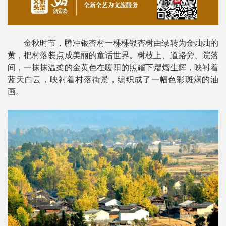
金秋时节，腾冲银杏村一棵棵银杏树由绿转为金灿灿的
黄，把村落装点成美丽的童话世界。树枝上、道路旁、院落
间，一抹抹温柔的金黄色在暖阳的照耀下熠熠生辉，映衬着
蓝天白云，映衬着村落街景，编织成了一幅色彩斑斓的油
画。