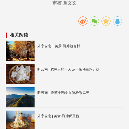
审核 童文文
相关阅读
乐享云南丨美景·腾冲银杏村
听云南 | 腾冲人的一天 从一碗稀豆粉开始
听云南 | 登腾冲云峰山 览极致风光
乐享云南 | 美食·腾冲稀豆粉