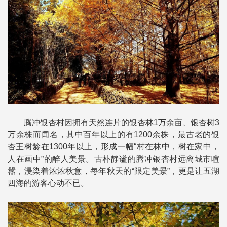
腾冲银杏村因拥有天然连片的银杏林1万余亩、银杏树3
万余株而闻名，其中百年以上的有1200余株，最古老的银
杏王树龄在1300年以上，形成一幅“村在林中，树在家中，
人在画中”的醉人美景。古朴静谧的腾冲银杏村远离城市喧
嚣，浸染着浓浓秋意，每年秋天的“限定美景”，更是让五湖
四海的游客心动不已。