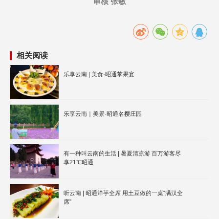
审核 张敏
相关阅读
乐享云南 | 美食·昭通苹果宴
乐享云南｜美景·昭通名樱庄园
有一种叫云南的生活 | 暑夏清凉游 百万游客尽
享21℃昭通
听云南 | 昭通洋芋全席 用土豆做的一桌“满汉全
席”