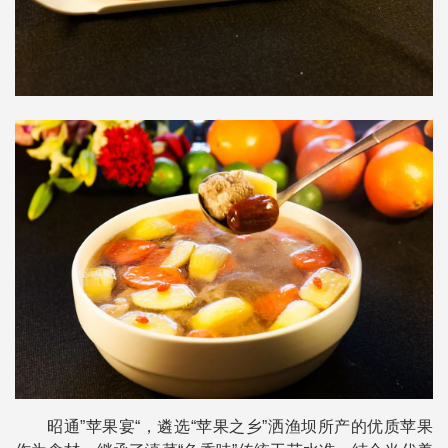
昭通”苹果宴“，遴选“苹果之乡”洒渔坝所产的优质苹果