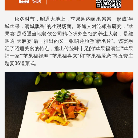
秋冬时节，昭通大地上，苹果园内硕果累累，形成“半
城苹果，满城飘香”的壮观场面。昭通人对吃颇有研究，“苹
果宴”是昭通当地餐饮公司精心研究烹饪的养生大餐，是继
昭通“天麻宴”后，推出的又一张昭通旅游“新名片”。该宴融
汇了昭通美食的特点，推出传统味十足的“苹果福满堂”“苹果
福一家”“苹果福禄寿”“苹果福喜来”和“苹果福爱恋”等五套主
题宴36道菜式。