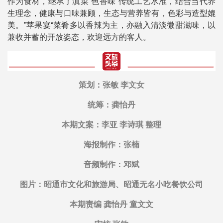
作为食材，继承了滇菜“色香味”传统工艺水准，结合当代养
生理念，健康与口味兼顾，生态与营养皆有，色彩与造型媲
美。”苹果宴“菜肴多以香辣为主，亦融入清淡微甜滋味，以
兼收并蓄的开放姿态，欢迎远方的客人。
策划：张敏 李文女
统筹：龚怡丹
本期文案：李亚 李诗琪 整理
海报制作：张楠
音频制作：邓斌
图片：昭通市文化和旅游局、昭通无名小吃餐饮公司
本期责编 龚怡丹 童文文