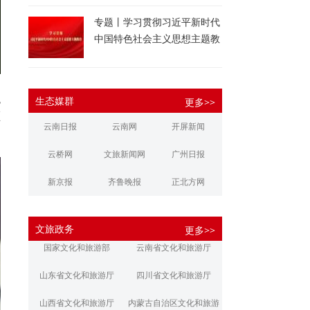
专题丨学习贯彻习近平新时代
中国特色社会主义思想主题教
育
色
生态媒群
更多>>
颜
云南日报
云南网
开屏新闻
云桥网
文旅新闻网
广州日报
新京报
齐鲁晚报
正北方网
大河报
扬子晚报
华商报
文旅政务
更多>>
江南都市报
新安晚报
潇湘晨报
国家文化和旅游部
云南省文化和旅游厅
文旅丽江
文旅楚雄
大理文旅
山东省文化和旅游厅
四川省文化和旅游厅
山西省文化和旅游厅
内蒙古自治区文化和旅游