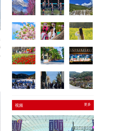
云
闻
见
更多
视频