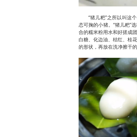
“猪儿粑”之所以叫这
态可掬的小猪。“猪儿粑”
合的糯米粉用水和好搓成
白糖、化边油、桔红、桂
的形状，再放在洗净擦干的