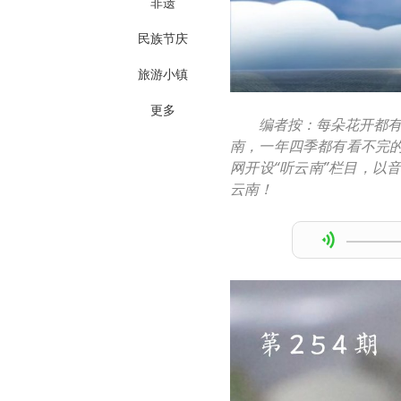
非遗
民族节庆
旅游小镇
更多
编者按：每朵花开都
南，一年四季都有看不完
网开设“听云南”栏目，以
云南！