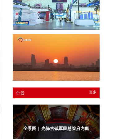
更多
全景
全景图 | 光禄古镇军民总管府衙门