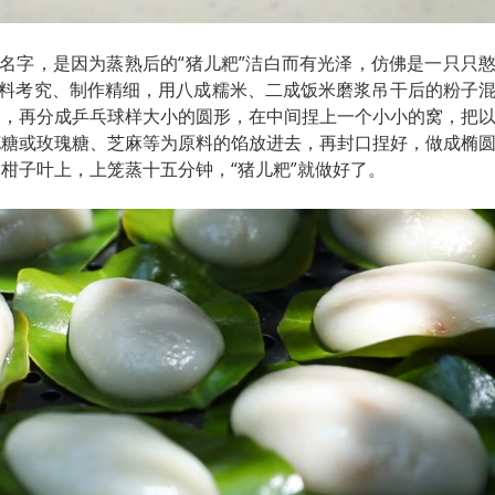
个名字，是因为蒸熟后的“猪儿粑”洁白而有光泽，仿佛是一只只
选料考究、制作精细，用八成糯米、二成饭米磨浆吊干后的粉子
团，再分成乒乓球样大小的圆形，在中间捏上一个小小的窝，把
花糖或玫瑰糖、芝麻等为原料的馅放进去，再封口捏好，做成椭
柑子叶上，上笼蒸十五分钟，“猪儿粑”就做好了。