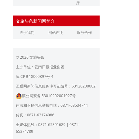
厅
辽宁省文化和旅游厅
江苏省文化和旅游厅
文旅头条新闻网简介
浙江省文化和旅游厅
安徽省文化和旅游厅
关于我们
网站声明
服务合作
江西省文化和旅游厅
河南省文化和旅游厅
湖北省文化和旅游厅
湖南省文化和旅游厅
© 2026 文旅头条
广东省文化和旅游厅
广西壮族自治区文化和旅
游厅
主办单位：云南日报报业集团
海南省旅游和文化广电体
贵州省文化和旅游厅
滇ICP备18000897号-4
育厅
陕西省文化和旅游厅
甘肃省文化和旅游厅
互联网新闻信息服务许可证编号：53120200002
滇公网安备 53010202001027号
青海省文化和旅游厅
宁夏回族自治区文化和旅
游厅
违法和不良信息举报电话：0871-63534744
北京市文旅局
上海市文化和旅游局
传真：0871-63174086
重庆市文化和旅游发展委
全媒体热线：0871-65391689 | 0871-
员会
65374789