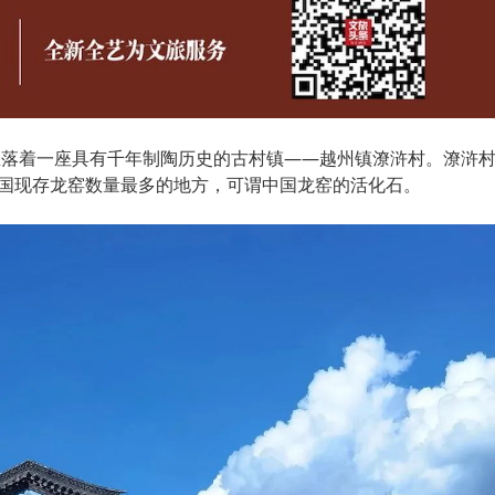
坐落着一座具有千年制陶历史的古村镇——越州镇潦浒村。潦浒
中国现存龙窑数量最多的地方，可谓中国龙窑的活化石。