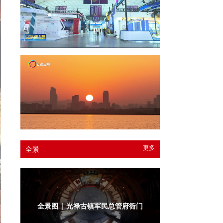
更多
全景
全景图 | 光禄古镇军民总管府