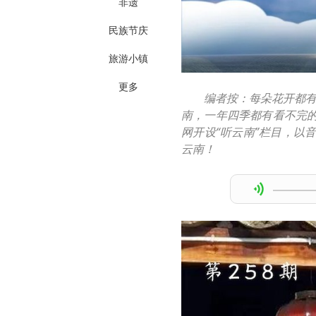
非遗
民族节庆
旅游小镇
更多
编者按：每朵花开都
南，一年四季都有看不完
网开设“听云南”栏目，以
云南！