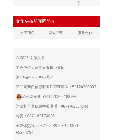
厅
辽宁省文化和旅游厅
江苏省文化和旅游厅
文旅头条新闻网简介
浙江省文化和旅游厅
安徽省文化和旅游厅
关于我们
网站声明
服务合作
江西省文化和旅游厅
河南省文化和旅游厅
湖北省文化和旅游厅
湖南省文化和旅游厅
© 2026 文旅头条
广东省文化和旅游厅
广西壮族自治区文化和旅
游厅
主办单位：云南日报报业集团
海南省旅游和文化广电体
贵州省文化和旅游厅
滇ICP备18000897号-4
育厅
陕西省文化和旅游厅
甘肃省文化和旅游厅
互联网新闻信息服务许可证编号：53120200002
滇公网安备 53010202001027号
青海省文化和旅游厅
宁夏回族自治区文化和旅
游厅
违法和不良信息举报电话：0871-63534744
北京市文旅局
上海市文化和旅游局
传真：0871-63174086
重庆市文化和旅游发展委
全媒体热线：0871-65391689 | 0871-
员会
65374789