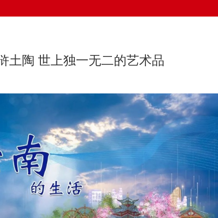
潦浒土陶 世上独一无二的艺术品