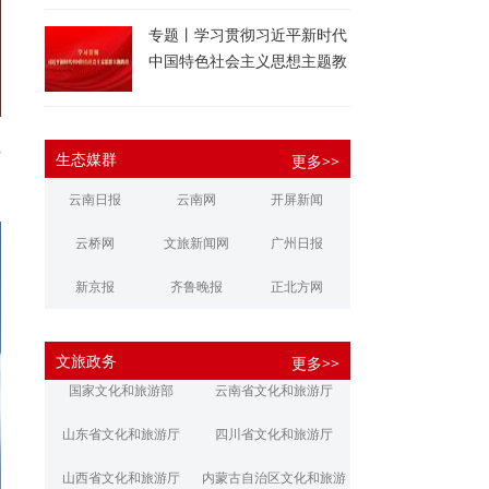
专题丨学习贯彻习近平新时代
中国特色社会主义思想主题教
育
村
生态媒群
更多>>
云南日报
云南网
开屏新闻
云桥网
文旅新闻网
广州日报
新京报
齐鲁晚报
正北方网
大河报
扬子晚报
华商报
文旅政务
更多>>
江南都市报
新安晚报
潇湘晨报
国家文化和旅游部
云南省文化和旅游厅
文旅丽江
文旅楚雄
大理文旅
山东省文化和旅游厅
四川省文化和旅游厅
山西省文化和旅游厅
内蒙古自治区文化和旅游