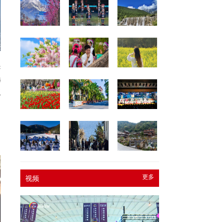
云
闻
见
更多
视频