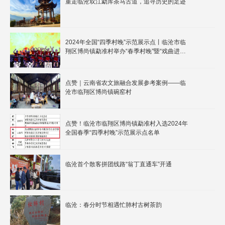
重走临沧双江勐库茶马古道，追寻历史的足迹
2024年全国“四季村晚”示范展示点丨临沧市临
翔区博尚镇勐准村举办“春季村晚”暨“戏曲进乡
村”惠民演出
点赞｜云南省农文旅融合发展参考案例——临
沧市临翔区博尚镇碗窑村
点赞！临沧市临翔区博尚镇勐准村入选2024年
全国春季“四季村晚”示范展示点名单
临沧首个散客拼团线路“翁丁直通车”开通
临沧：春分时节相遇忙肺村古树茶韵