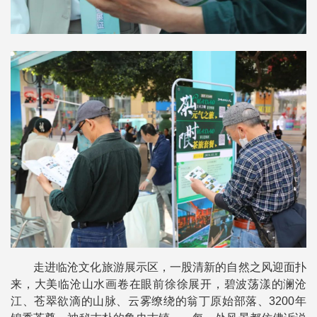
走进临沧文化旅游展示区，一股清新的自然之风迎面扑
来，大美临沧山水画卷在眼前徐徐展开，碧波荡漾的澜沧
江、苍翠欲滴的山脉、云雾缭绕的翁丁原始部落、3200年