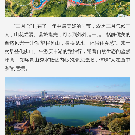
“三月会”赶在了一年中最美好的时节，农历三月气候宜
人，山花烂漫。县城逛完，可以到郊外走一走，恬静优美的
自然风光一让你“望得见山，看得见水，记得住乡愁”。来一
次早登化佛山、午游庆丰湖的微旅行，迎着自然生态的盎然
绿意，领略灵山秀水抵达内心的清凉澄澈，体味“人在画中
游”的意境。