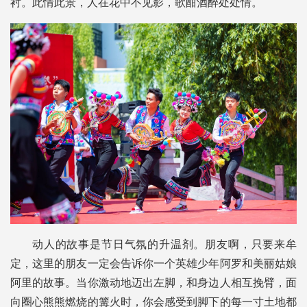
衬。此情此景，人在花中不见影，歌酣酒醉处处情。
动人的故事是节日气氛的升温剂。朋友啊，只要来牟
定，这里的朋友一定会告诉你一个英雄少年阿罗和美丽姑娘
阿里的故事。当你激动地迈出左脚，和身边人相互挽臂，面
向圈心熊熊燃烧的篝火时，你会感受到脚下的每一寸土地都