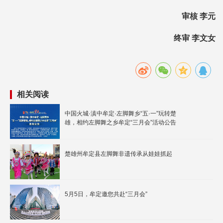
审核 李元
终审 李文女
相关阅读
中国火城·滇中牟定·左脚舞乡“五·一”玩转楚
雄，相约左脚舞之乡牟定“三月会”活动公告
楚雄州牟定县左脚舞非遗传承从娃娃抓起
5月5日，牟定邀您共赴“三月会”