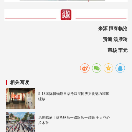
来源 恒春临沧
责编 汤雁玲
审核 李元
相关阅读
5·18国际博物馆日临沧双展同庆文化魅力璀璨
绽放
温度临沧丨临沧耿马一路欢歌一路舞 千人齐心
拉木鼓