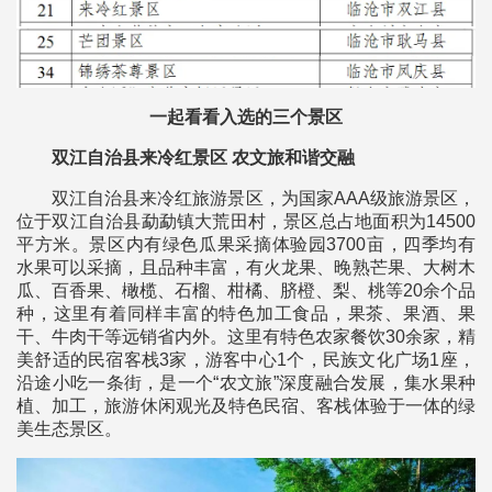
一起看看入选的三个景区
双江自治县来冷红景区 农文旅和谐交融
双江自治县来冷红旅游景区，为国家AAA级旅游景区，
位于双江自治县勐勐镇大荒田村，景区总占地面积为14500
平方米。景区内有绿色瓜果采摘体验园3700亩，四季均有
水果可以采摘，且品种丰富，有火龙果、晚熟芒果、大树木
瓜、百香果、橄榄、石榴、柑橘、脐橙、梨、桃等20余个品
种，这里有着同样丰富的特色加工食品，果茶、果酒、果
干、牛肉干等远销省内外。这里有特色农家餐饮30余家，精
美舒适的民宿客栈3家，游客中心1个，民族文化广场1座，
沿途小吃一条街，是一个“农文旅”深度融合发展，集水果种
植、加工，旅游休闲观光及特色民宿、客栈体验于一体的绿
美生态景区。