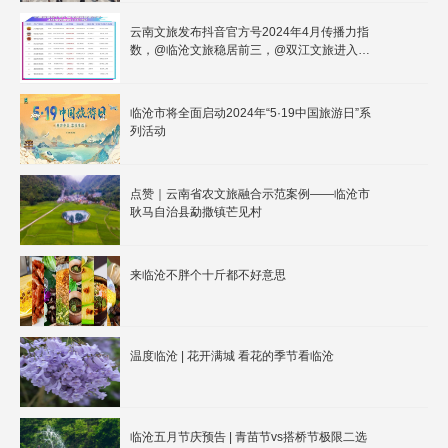
云南文旅发布抖音官方号2024年4月传播力指
数，@临沧文旅稳居前三，@双江文旅进入前
三
临沧市将全面启动2024年“5·19中国旅游日”系
列活动
点赞｜云南省农文旅融合示范案例——临沧市
耿马自治县勐撒镇芒见村
来临沧不胖个十斤都不好意思
温度临沧 | 花开满城 看花的季节看临沧
临沧五月节庆预告 | 青苗节vs搭桥节极限二选