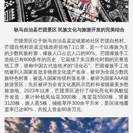
耿马自治县芒团景区 民族文化与旅游开发的完美结合
芒团景区位于耿马自治县孟定镇遮哈社区芒团自然村。
芒团自然村距孟定镇政府驻地7.1公里，是一个以傣族为主
的少数民族村寨，傣族人口占总人口的90%。芒团傣族手工
造纸已有600多年的历史，它延续了东汉蔡伦时期的完整造
纸工序，堪称中国古代造纸术的“活化石”。芒团傣族手工造
纸被列入国家首批非物质文化遗产名录，被评为全国少数民
族特色村寨，被选入国家传统村落名录，被评为国家AAA级
旅游景区；先后被评为全省文化惠民示范村和省级最美乡愁
旅游地。2023年以来，芒团景区进行了绿化亮化和风貌提
升改造，累计种植凤仙花3000株，海棠花5500株，肾蕨
3120株，旅人蕉5株，铺植草坪300余平方米，景区绿地覆
盖率已达90%，共投入资金80余万元。