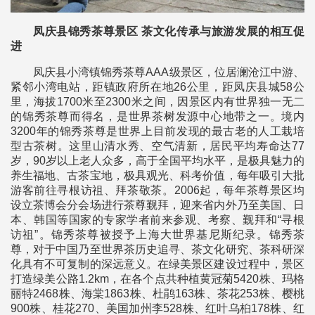
凤庆县锦秀茶尊景区 茶文化传承与旅游发展的相互促
进
凤庆县小湾镇锦秀茶尊AAA级景区，位居澜沧江中游、
紧邻小湾电站，距镇政府所在地26公里，距凤庆县城58公
里，海拔1700米至2300米之间，因景区内有世界独一无二
的锦秀茶尊而得名，是世界茶树发源中心地带之一。境内
3200年的锦秀茶尊是世界上目前发现的最古老的人工栽培
型古茶树。这里山清水秀、空气清新，居民平均寿命达77
岁，90岁以上老人众多，高于全国平均水平，是极具魅力的
养生福地、古茶宝地，极具观光、科考价值，每年吸引大批
游客前往寻根访祖、拜茶敬茶。2006起，每年茶尊景区均
设立茶博会分会场进行茶尊觐拜，迎来省内外乃至美国、日
本、韩国等国家的专家学者前来参观、考察、觐拜和“寻根
访祖”。锦秀茶尊被授予上海大世界基尼斯纪录。锦秀茶
尊，对于中国乃至世界茶历史追寻、茶文化研究、茶科研深
化具有不可复制的深远意义。在绿美景区建设过程中，景区
打造绿美公路1.2km，在各个点共种植黄冠菊5420株、玛格
丽特2468株、海棠1863株、杜鹃163株、茶花253株、樱桃
900株、桂花270、美国加州李528株、红叶乌桕178株、红