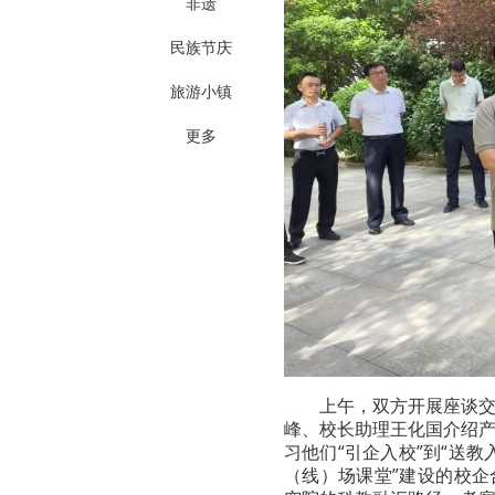
非遗
民族节庆
旅游小镇
更多
上午，双方开展座谈
峰、校长助理王化国介绍
习他们“引企入校”到“送教
（线）场课堂”建设的校企