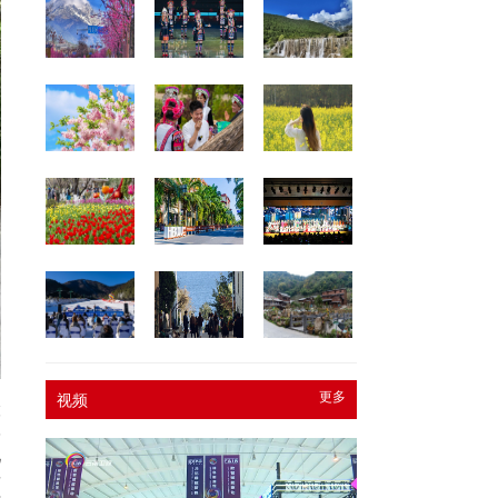
更多
视频
险
学
现
研