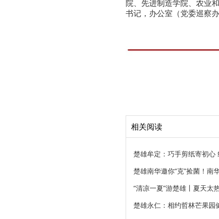
院、先进制造学院、农业
书记，办公室（党委巡察
相关阅读
楚雄牟定：巧手剪纸寄初心
楚雄南华邀你“克”捡菌！南
“清凉一夏”游楚雄丨夏天太
楚雄永仁：相约哲林芒果园