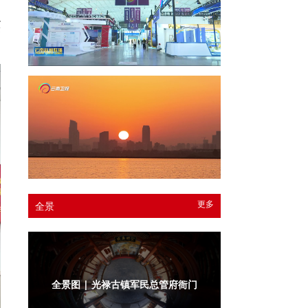
与
织
鉴
更多
全景
全景图 | 光禄古镇军民总管府