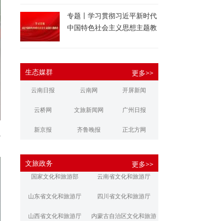
专题丨学习贯彻习近平新时代
中国特色社会主义思想主题教
育
生态媒群
更多>>
云南日报
云南网
开屏新闻
云桥网
文旅新闻网
广州日报
新京报
齐鲁晚报
正北方网
院
大河报
扬子晚报
华商报
文旅政务
更多>>
江南都市报
新安晚报
潇湘晨报
国家文化和旅游部
云南省文化和旅游厅
文旅丽江
文旅楚雄
大理文旅
山东省文化和旅游厅
四川省文化和旅游厅
山西省文化和旅游厅
内蒙古自治区文化和旅游