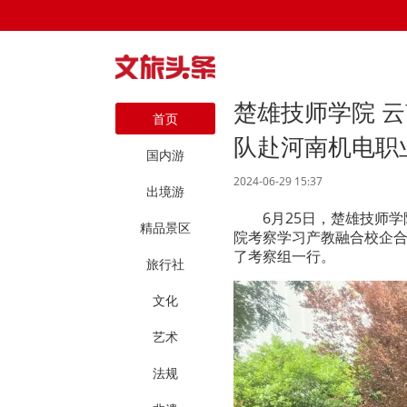
楚雄技师学院 
首页
队赴河南机电职
国内游
2024-06-29 15:37
出境游
6月25日，楚雄技师
精品景区
院考察学习产教融合校企
了考察组一行。
旅行社
文化
艺术
法规