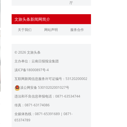
厅
辽宁省文化和旅游厅
江苏省文化和旅游厅
文旅头条新闻网简介
浙江省文化和旅游厅
安徽省文化和旅游厅
关于我们
网站声明
服务合作
江西省文化和旅游厅
河南省文化和旅游厅
湖北省文化和旅游厅
湖南省文化和旅游厅
© 2026 文旅头条
广东省文化和旅游厅
广西壮族自治区文化和旅
游厅
主办单位：云南日报报业集团
海南省旅游和文化广电体
贵州省文化和旅游厅
滇ICP备18000897号-4
育厅
陕西省文化和旅游厅
甘肃省文化和旅游厅
互联网新闻信息服务许可证编号：53120200002
滇公网安备 53010202001027号
青海省文化和旅游厅
宁夏回族自治区文化和旅
游厅
违法和不良信息举报电话：0871-63534744
企
北京市文旅局
上海市文化和旅游局
质
传真：0871-63174086
到
重庆市文化和旅游发展委
全媒体热线：0871-65391689 | 0871-
副
员会
65374789
学