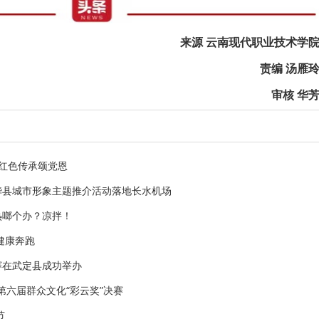
来源 云南现代职业技术学
责编 汤雁
审核 华
 红色传承颂党恩
华县城市形象主题推介活动落地长水机场
热啷个办？凉拌！
健康奔跑
赛在武定县成功举办
第六届群众文化“彩云奖”决赛
节