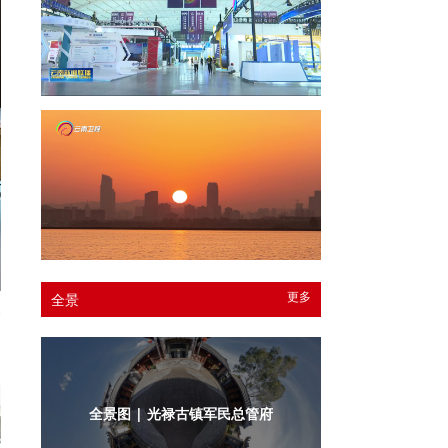
更多
全景
交
全景图 | 光禄古镇军民总管府