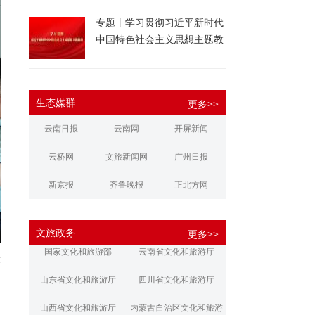
专题丨学习贯彻习近平新时代
中国特色社会主义思想主题教
育
生态媒群
更多>>
云南日报
云南网
开屏新闻
云桥网
文旅新闻网
广州日报
新京报
齐鲁晚报
正北方网
大河报
扬子晚报
华商报
文旅政务
更多>>
江南都市报
新安晚报
潇湘晨报
国家文化和旅游部
云南省文化和旅游厅
等
文旅丽江
文旅楚雄
大理文旅
山东省文化和旅游厅
四川省文化和旅游厅
山西省文化和旅游厅
内蒙古自治区文化和旅游