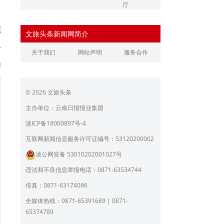
厅
辽宁省文化和旅游厅
江苏省文化和旅游厅
院
文旅头条新闻网简介
浙江省文化和旅游厅
安徽省文化和旅游厅
玲
关于我们
网站声明
服务合作
江西省文化和旅游厅
河南省文化和旅游厅
芳
湖北省文化和旅游厅
湖南省文化和旅游厅
© 2026 文旅头条
广东省文化和旅游厅
广西壮族自治区文化和旅
游厅
主办单位：云南日报报业集团
海南省旅游和文化广电体
贵州省文化和旅游厅
滇ICP备18000897号-4
育厅
陕西省文化和旅游厅
甘肃省文化和旅游厅
互联网新闻信息服务许可证编号：53120200002
滇公网安备 53010202001027号
青海省文化和旅游厅
宁夏回族自治区文化和旅
游厅
违法和不良信息举报电话：0871-63534744
北京市文旅局
上海市文化和旅游局
传真：0871-63174086
重庆市文化和旅游发展委
全媒体热线：0871-65391689 | 0871-
员会
65374789