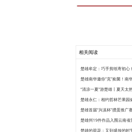
相关阅读
楚雄牟定：巧手剪纸寄初心
楚雄南华邀你“克”捡菌！南
“清凉一夏”游楚雄丨夏天太
楚雄永仁：相约哲林芒果园
楚雄首届“兴滇杯”掼蛋推广
楚雄州19件作品入围云南省
楚雄的荷花：又到盛放的时