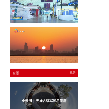
土
云
要
推
类
艺
更多
全景
全景图 | 光禄古镇军民总管府内庭