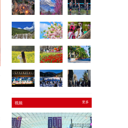
群
云
书
奖
更多
视频
筹
戏