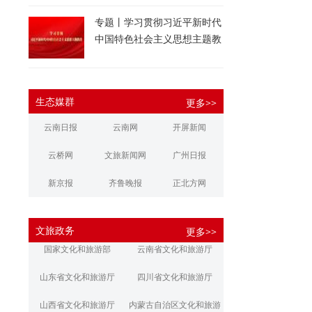
专题丨学习贯彻习近平新时代
中国特色社会主义思想主题教
育
生态媒群
更多>>
云南日报
云南网
开屏新闻
云桥网
文旅新闻网
广州日报
新京报
齐鲁晚报
正北方网
大河报
扬子晚报
华商报
文旅政务
更多>>
江南都市报
新安晚报
潇湘晨报
国家文化和旅游部
云南省文化和旅游厅
文旅丽江
文旅楚雄
大理文旅
山东省文化和旅游厅
四川省文化和旅游厅
山西省文化和旅游厅
内蒙古自治区文化和旅游