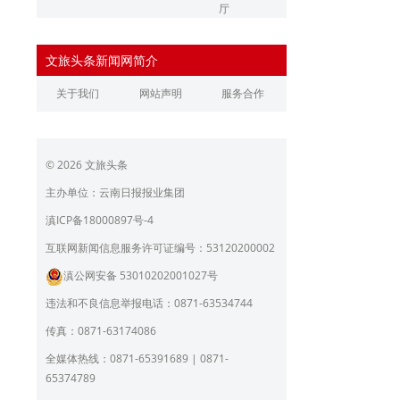
厅
辽宁省文化和旅游厅
江苏省文化和旅游厅
文旅头条新闻网简介
浙江省文化和旅游厅
安徽省文化和旅游厅
关于我们
网站声明
服务合作
江西省文化和旅游厅
河南省文化和旅游厅
湖北省文化和旅游厅
湖南省文化和旅游厅
© 2026 文旅头条
广东省文化和旅游厅
广西壮族自治区文化和旅
游厅
主办单位：云南日报报业集团
海南省旅游和文化广电体
贵州省文化和旅游厅
滇ICP备18000897号-4
育厅
陕西省文化和旅游厅
甘肃省文化和旅游厅
互联网新闻信息服务许可证编号：53120200002
滇公网安备 53010202001027号
青海省文化和旅游厅
宁夏回族自治区文化和旅
游厅
违法和不良信息举报电话：0871-63534744
北京市文旅局
上海市文化和旅游局
传真：0871-63174086
重庆市文化和旅游发展委
全媒体热线：0871-65391689 | 0871-
员会
65374789