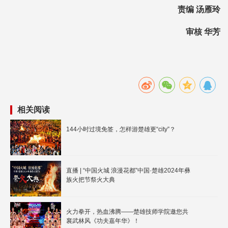
责编 汤雁玲
审核 华芳
相关阅读
144小时过境免签，怎样游楚雄更“city”？
直播 | “中国火城 浪漫花都”中国·楚雄2024年彝
族火把节祭火大典
火力拳开，热血沸腾——楚雄技师学院邀您共
襄武林风《功夫嘉年华》！