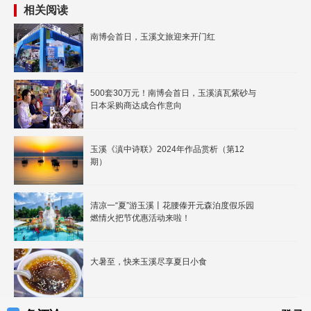
相关阅读
南博会首日，玉溪文旅迎来开门红
500套30万元！南博会首日，玉溪滇瓦紫砂与
日本采购商达成合作意向
玉溪《滇中诗联》2024年作品赏析（第12
期）
清凉一“夏”游玉溪丨花腰傣开元森泊度假乐园
燃情火把节优惠活动来啦！
大暑至，快来玉溪尽享夏日小食