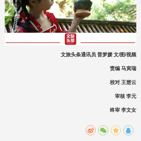
文旅头条通讯员 普梦媛 文/图/视频
责编 马寅瑞
校对 王楚云
审核 李元
终审 李文女