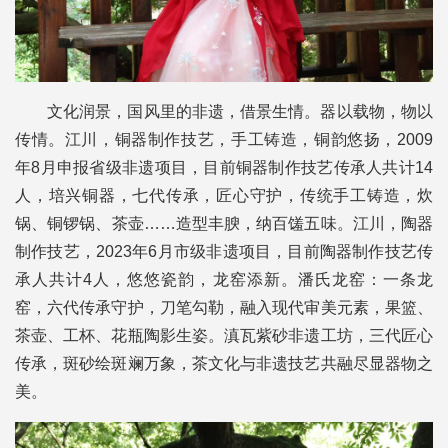
文化润景，国风里的非遗，借景生情。器以载物，物以
传情。江川，铜器制作技艺，手工铸造，铜韵悠扬，2009
年8月申报省级非遗项目，目前铜器制作技艺传承人共计14
人，培兴铜器，七代传承，匠心守护，传统手工铸造，炊
锅、铜锣锅、茶壶……造型丰腴，纳百馐五味。江川，陶器
制作技艺，2023年6月市级非遗项目，目前陶器制作技艺传
承人共计4人，悠悠瓷韵，龙窑添新。潘氏龙窑：一条龙
窑，六代传承守护，刀笔勾勒，融入现代审美元素，果篮、
茶壶、工杯、花瓶陶影生姿。滇瓦紫砂非遗工坊，三代匠心
传承，斑砂绘斑斓万象，茶文化与非遗技艺共融尽显器物之
美。