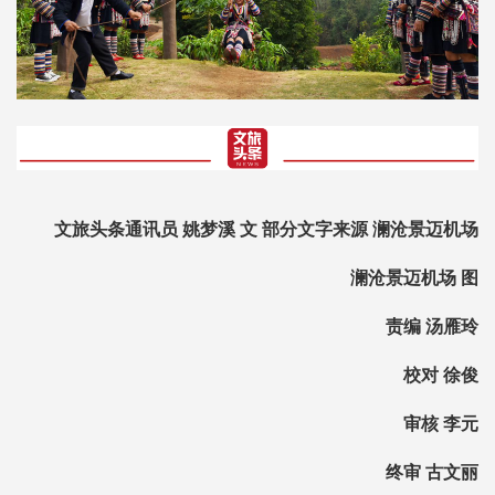
文旅头条通讯员 姚梦溪 文 部分文字来源 澜沧景迈机场
澜沧景迈机场 图
责编 汤雁玲
校对 徐俊
审核 李元
终审 古文丽