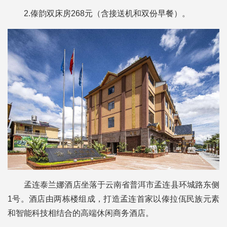
2.傣韵双床房268元（含接送机和双份早餐）。
孟连泰兰娜酒店坐落于云南省普洱市孟连县环城路东侧
1号。酒店由两栋楼组成，打造孟连首家以傣拉佤民族元素
和智能科技相结合的高端休闲商务酒店。