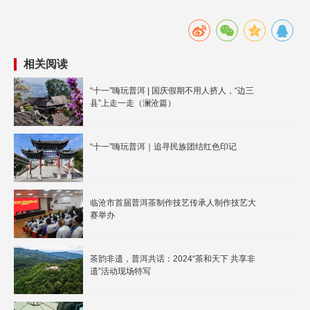
相关阅读
“十一”嗨玩普洱 | 国庆假期不用人挤人，“边三
县”上走一走（澜沧篇）
“十一”嗨玩普洱｜追寻民族团结红色印记
临沧市首届普洱茶制作技艺传承人制作技艺大
赛举办
茶韵非遗，普洱共话：2024“茶和天下 共享非
遗”活动现场特写