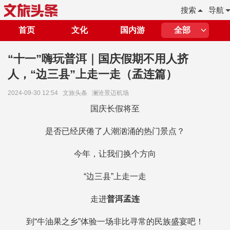
搜索
导航
首页
文化
国内游
全部
“十一”嗨玩普洱｜国庆假期不用人挤
人，“边三县”上走一走（孟连篇）
2024-09-30 12:54
文旅头条
澜沧景迈机场
国庆长假将至
是否已经厌倦了人潮汹涌的热门景点？
今年，让我们换个方向
“边三县”上走一走
走进
普洱孟连
到“牛油果之乡”体验一场非比寻常的民族盛宴吧！