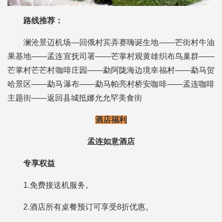
路线推荐：
澜沧景迈机场—回俄村宾弄赛嗨诞生地——芒街村牛油
果基地——孟连宣抚司署——芒掌村观黄雄织布鸟巢群——
芒掌村芒芒村咖啡庄园——勐阿陇海边境幸福村——勐马贺
哈景区——勐马瀑布——勐马帕亮村桥安咖啡——孟连咖啡
主题街——返回县城抵娜允允罕美食街
酒店福利
孟连如意酒店
专享权益
1.免费接送机服务。
2.酒店所有桌餐预订可享受8折优惠。