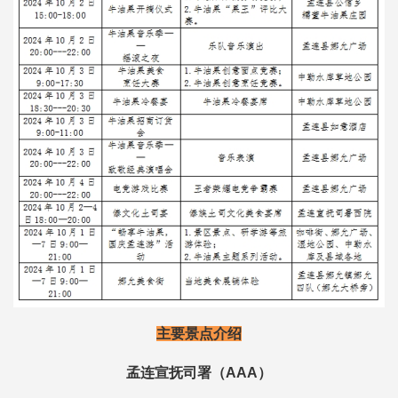
主要景点介绍
孟连宣抚司署（AAA）