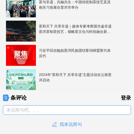
茶与非遗，共融共生：中国传统制茶技艺及其
相关习俗展在普洱市举办
茶和天下 共享非遗｜媒体专家考察团共鉴非遗
普洱茶制茶技艺，领略茶文化与科技融合新景
观
习近平回信勉励普洱民族团结誓词碑盟誓代表
后代
2024年“茶和天下 共享非遗”主题活动在云南普
洱启动
条评论
0
登录
来说两句吧。。。
我来说两句