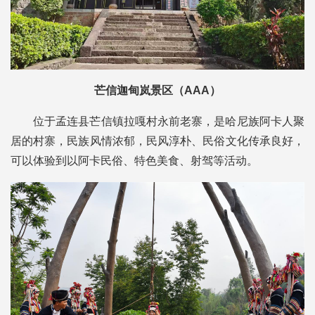
芒信迦甸岚景区（AAA）
位于孟连县芒信镇拉嘎村永前老寨，是哈尼族阿卡人聚
居的村寨，民族风情浓郁，民风
淳朴
、民俗文化传承良好，
可以体验到以阿卡民俗、特色美食、射驾等活动。