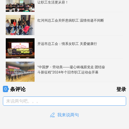
让职工生活更从容！
红河州总工会关怀患病职工 温情传递不间断
开远市总工会：情系女职工 关爱健康行
“中国梦・劳动美——凝心铸魂跟党走 团结奋
斗新征程”2024年个旧市职工运动会开幕
条评论
0
登录
来说两句吧。。。
我来说两句