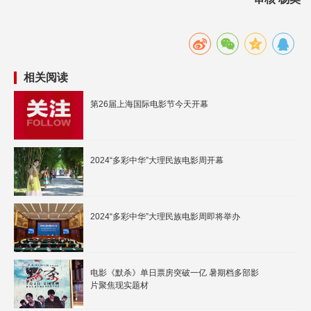
相关阅读
第26届上海国际电影节今天开幕
2024“多彩中华”大理民族电影周开幕
2024“多彩中华”大理民族电影周即将举办
电影《默杀》单日票房突破一亿 暑期档多部影
片聚焦现实题材