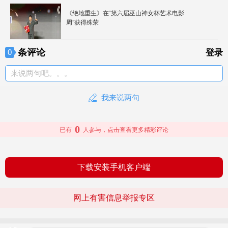
《绝地重生》在“第六届巫山神女杯艺术电影
周”获得殊荣
条评论
0
登录
来说两句吧。。。
我来说两句
0
已有
人参与，点击查看更多精彩评论
下载安装手机客户端
网上有害信息举报专区