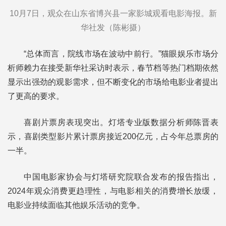
10月7日，观众在山东省博兴县一家影城观看电影海报。新
华社发（陈彬摄）
“总体而言，院线市场在波动中前行。”猫眼娱乐市场分
析师赖力在接受新华社采访时表示，春节档等热门档期依然
显示出强劲的观影需求，但不断变化的市场给电影业者提出
了更高的要求。
喜剧片票房表现突出。灯塔专业版数据分析师陈晋表
示，喜剧类型影片累计票房接近200亿元，占今年总票房的
一半。
中国电影家协会与灯塔研究院联合发布的报告指出，
2024年观众消费更趋理性，与电影相关的消费增长放缓，
电影业持续面临其他娱乐活动的竞争。