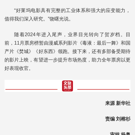
“好莱坞电影具有完整的工业体系和强大的应变能力，
值得我们深入研究。”饶曙光说。
随着2024年进入尾声，业界目光转向了贺岁档。目
前，11月票房榜暂由漫威系列影片《毒液：最后一舞》和国
产片《焚城》《好东西》领跑。接下来，还有多部备受期待
的影片上映，有望进一步提升市场热度，助力全年票房以更
好表现收官。
来源 新华社
责编 刘榕杉
审核 杨奥