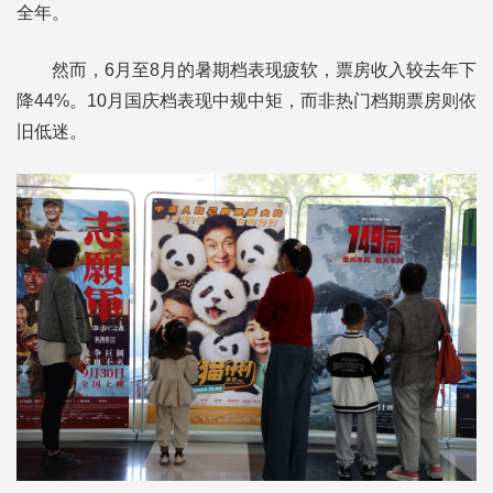
全年。
然而，6月至8月的暑期档表现疲软，票房收入较去年下
降44%。10月国庆档表现中规中矩，而非热门档期票房则依
旧低迷。