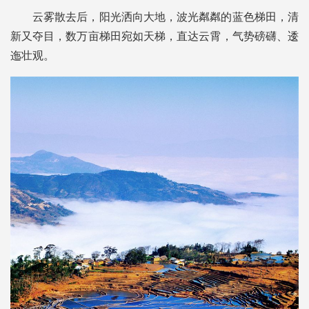
云雾散去后，阳光洒向大地，波光粼粼的蓝色梯田，清
新又夺目，数万亩梯田宛如天梯，直达云霄，气势磅礴、逶
迤壮观。