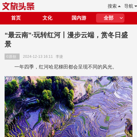
搜索
导航
首页
文化
国内游
全部
“最云南”·玩转红河丨漫步云端，赏冬日盛
景
©原创
2024-12-13 16:11
李捷
一年四季，红河哈尼梯田都会呈现不同的风光。