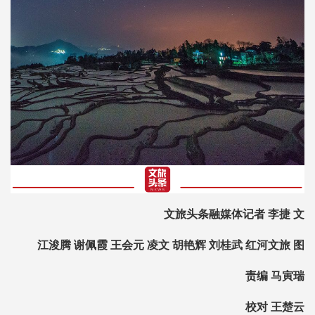
文旅头条融媒体记者 李捷 文
江浚腾 谢佩霞 王会元 凌文 胡艳辉 刘桂武 红河文旅 图
责编 马寅瑞
校对 王楚云