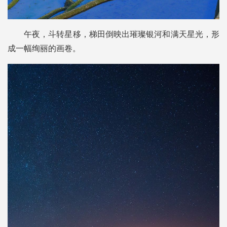
午夜，斗转星移，梯田倒映出璀璨银河和满天星光，形
成一幅绚丽的画卷。