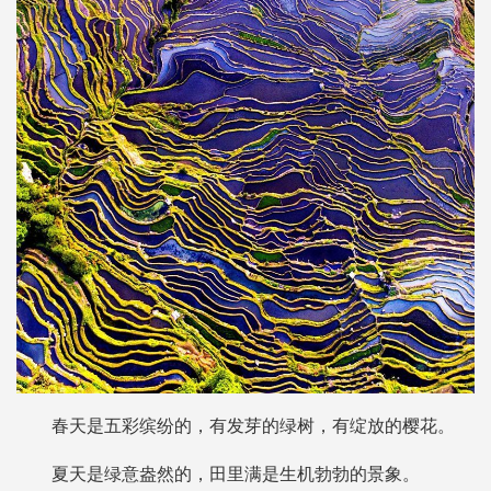
春天是五彩缤纷的，有发芽的绿树，有绽放的樱花。
夏天是绿意盎然的，田里满是生机勃勃的景象。