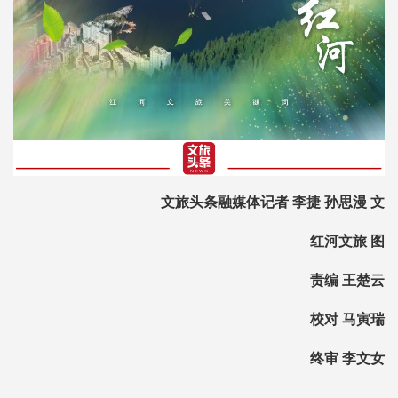
文旅头条融媒体记者 李捷 孙思漫 文
红河文旅 图
责编 王楚云
校对 马寅瑞
终审 李文女