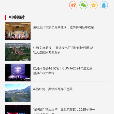
相关阅读
滇桂五州市演员齐聚红河，激情奏响新年祝福
红河文旅周报丨“开远发电厂旧址保护利用”成
功入选国家典型案例
红河州喜提4个奖项！CUMTA2024年度文旅
盛典在杭州举行
冬游红河，共赏哈尼梯田盛景
“最云南”·狂欢红河丨元旦启新篇，2025年第一