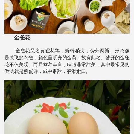
金雀花
金雀花又名黄雀花等，瓣端稍尖，旁分两瓣，形态像
是欲飞的鸟雀，颜色呈明亮的金黄，故有此名。盛开的金雀
花不仅美观，而且营养丰富，味道非常甜美，其中最常见的
做法就是煎蛋饼，咸中带甜，酥滑嫩口。