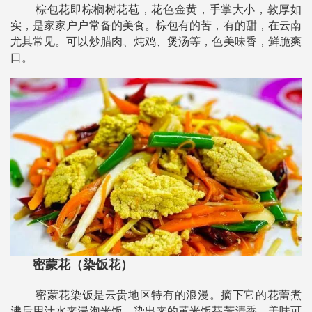
棕包花即棕榈树花苞，花色金黄，手掌大小，敦厚如
实，是家家户户常备的美食。棕包有的苦，有的甜，在云南
尤其常见。可以炒腊肉、炖鸡、煲汤等，色美味香，鲜脆爽
口。
密蒙花（染饭花）
密蒙花染饭是云贵地区特有的浪漫。摘下它的花蕾煮
沸后用汁水来浸泡米饭，染出来的黄米饭芬芳清香，美味可