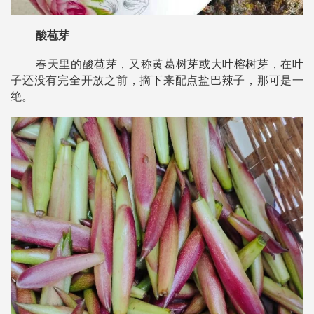
酸苞芽
春天里的酸苞芽，又称黄葛树芽或大叶榕树芽，在叶
子还没有完全开放之前，摘下来配点盐巴辣子，那可是一
绝。