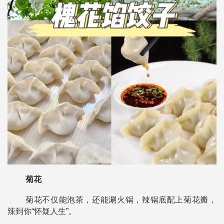
菊花
菊花不仅能泡茶，还能涮火锅，
辣锅底配上菊花瓣，
辣到你“怀疑人生”。