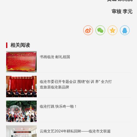
审核 李元
相关阅读
书画临沧 献礼祖国
临沧市委召开专题会议 围绕“创 训 养” 全力打
造旅居临沧新品牌
临沧打跳 快乐咚一啪！
云南文艺2024年耕耘回眸——临沧市文联篇