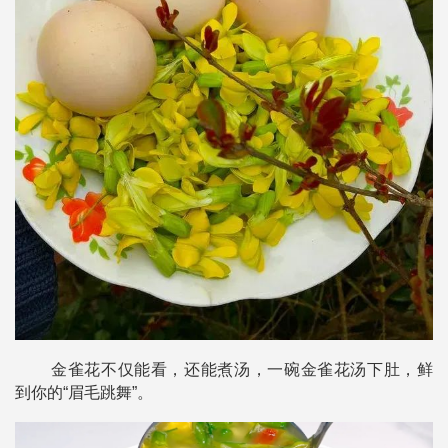
金雀花不仅能看，还能煮汤，
一碗金雀花汤下肚，鲜
到你的“眉毛跳舞”。