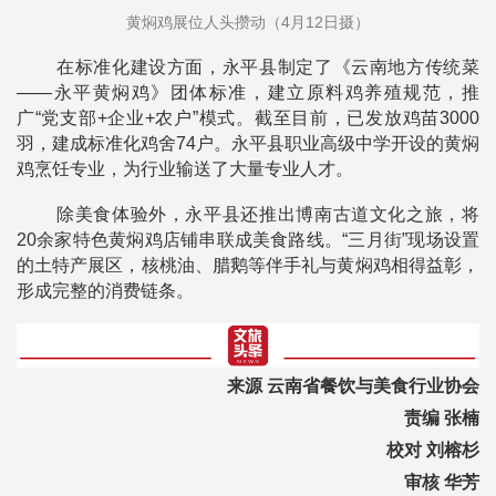
黄焖鸡展位人头攒动（4月12日摄）
在标准化建设方面，永平县制定了《云南地方传统菜
——永平黄焖鸡》团体标准，建立原料鸡养殖规范，推
广“党支部+企业+农户”模式。截至目前，已发放鸡苗3000
羽，建成标准化鸡舍74户。永平县职业高级中学开设的黄焖
鸡烹饪专业，为行业输送了大量专业人才。
除美食体验外，永平县还推出博南古道文化之旅，将
20余家特色黄焖鸡店铺串联成美食路线。“三月街”现场设置
的土特产展区，核桃油、腊鹅等伴手礼与黄焖鸡相得益彰，
形成完整的消费链条。
来源 云南省餐饮与美食行业协会
责编 张楠
校对 刘榕杉
审核 华芳