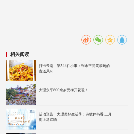
相关阅读
打卡云南丨第344件小事：到永平尝黄焖鸡的
古道风味
大理永平800余岁元梅开花啦！
活动预告｜大理美好生活季：诗歌伴书香 三月
街上马蹄响