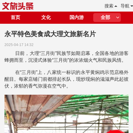
搜索
导航
首页
文化
国内游
全部
永平特色美食成大理文旅新名片
2025-04-17 14:32
日前，大理“三月街”民族节如期启幕，全国各地的游客
蜂拥而至，沉浸式体验“三月街”的浓浓烟火气和民族风情。
在“三月街”上，八家统一标识的永平黄焖鸡示范店格外
醒目。每家店铺门前都排起长队，现炒现焖的滋滋声此起彼
伏，浓郁的香气弥漫在空气中。