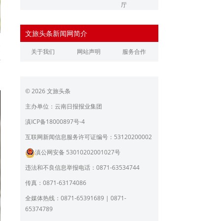
厅
辽宁省文化和旅游厅
江苏省文化和旅游厅
文旅头条新闻网简介
浙江省文化和旅游厅
安徽省文化和旅游厅
交
关于我们
网站声明
服务合作
江西省文化和旅游厅
河南省文化和旅游厅
作
湖北省文化和旅游厅
湖南省文化和旅游厅
© 2026 文旅头条
广东省文化和旅游厅
广西壮族自治区文化和旅
游厅
主办单位：云南日报报业集团
海南省旅游和文化广电体
贵州省文化和旅游厅
滇ICP备18000897号-4
育厅
陕西省文化和旅游厅
甘肃省文化和旅游厅
互联网新闻信息服务许可证编号：53120200002
滇公网安备 53010202001027号
青海省文化和旅游厅
宁夏回族自治区文化和旅
游厅
违法和不良信息举报电话：0871-63534744
北京市文旅局
上海市文化和旅游局
传真：0871-63174086
重庆市文化和旅游发展委
全媒体热线：0871-65391689 | 0871-
员会
65374789