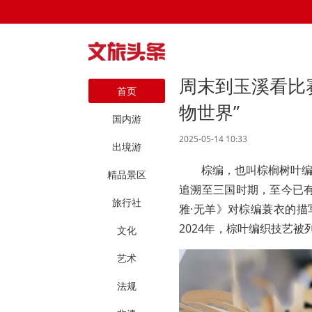
周末到玉溪看比
首页
物世界”
国内游
2025-05-14 10:33
出境游
棕编，也叫棕榈树叶
精品景区
追溯至三国时期，至今已有
旅行社
雅·无羊》对棕编蓑衣的描
2024年，棕叶编织技艺
文化
艺术
法规