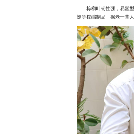
棕榈叶韧性强，易塑
蜓等棕编制品，据老一辈