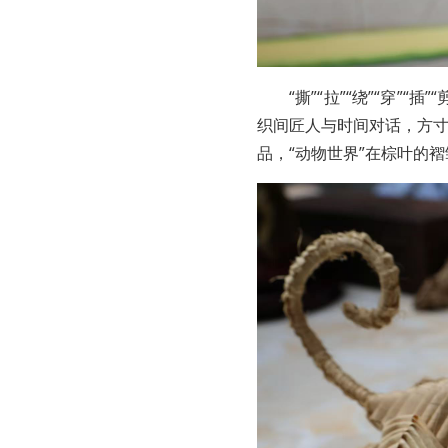
“撕”“拉”“绕”“穿
织间匠人与时间对话，方
品，“动物世界”在棕叶的褶