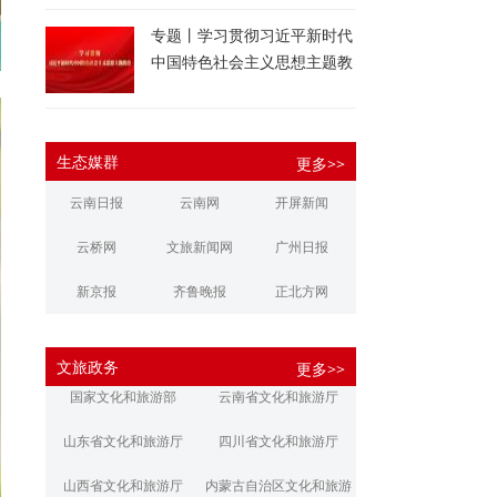
专题丨学习贯彻习近平新时代
中国特色社会主义思想主题教
育
生态媒群
更多>>
云南日报
云南网
开屏新闻
云桥网
文旅新闻网
广州日报
新京报
齐鲁晚报
正北方网
大河报
扬子晚报
华商报
文旅政务
更多>>
江南都市报
新安晚报
潇湘晨报
国家文化和旅游部
云南省文化和旅游厅
文旅丽江
文旅楚雄
大理文旅
山东省文化和旅游厅
四川省文化和旅游厅
山西省文化和旅游厅
内蒙古自治区文化和旅游