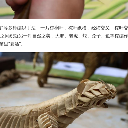
”“插”“剪”等多种编织手法，一片棕榈叶，棕叶纵横，经纬交叉，棕叶
寸之间织就另一种自然之美，大鹏、老虎、蛇、兔子、鱼等棕编
皱里“复活”。