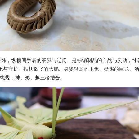
经纬，纵横间手语的细腻与辽阔，是棕编制品的自然与灵动，“
传承与守护。振翅欲飞的大鹏、身姿轻盈的玉兔、盘踞的巨龙、
的蝴蝶，神、形、趣三者结合。