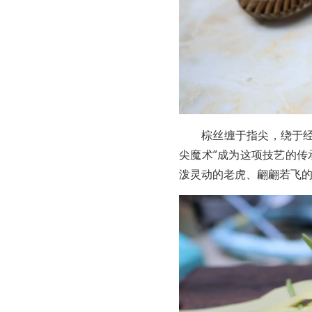
棕丝缠于指尖，绕于
尖魔术”成为这项技艺的
泼灵动的老虎、翩翩若飞