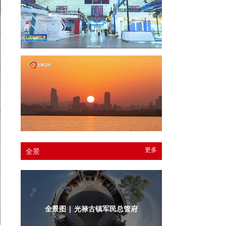
更多
全景
全景图 | 光禄古镇军民总管府内庭