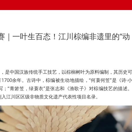
赛｜一叶生百态！江川棕编非遗里的“动
编，是中国汉族传统手工技艺，以棕榈树叶为原料编制，其历史
1700余年。古诗中，棕编被生动地描绘，“何蓑何笠”是《诗·
写；“青箬笠，绿蓑衣”是张志和《渔歌子》对棕编技艺的描述
被列入江川区区级非物质文化遗产代表性项目名录。