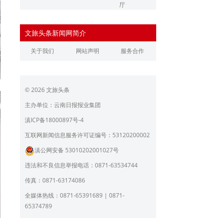
厅
辽宁省文化和旅游厅
江苏省文化和旅游厅
文旅头条新闻网简介
浙江省文化和旅游厅
安徽省文化和旅游厅
关于我们
网站声明
服务合作
江西省文化和旅游厅
河南省文化和旅游厅
湖北省文化和旅游厅
湖南省文化和旅游厅
© 2026 文旅头条
广东省文化和旅游厅
广西壮族自治区文化和旅
游厅
主办单位：云南日报报业集团
海南省旅游和文化广电体
贵州省文化和旅游厅
滇ICP备18000897号-4
育厅
陕西省文化和旅游厅
甘肃省文化和旅游厅
互联网新闻信息服务许可证编号：53120200002
滇公网安备 53010202001027号
青海省文化和旅游厅
宁夏回族自治区文化和旅
游厅
违法和不良信息举报电话：0871-63534744
北京市文旅局
上海市文化和旅游局
传真：0871-63174086
重庆市文化和旅游发展委
全媒体热线：0871-65391689 | 0871-
员会
65374789