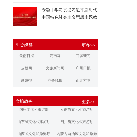
专题丨学习贯彻习近平新时代
院
中国特色社会主义思想主题教
先
育
茶
州
生态媒群
更多>>
云南日报
云南网
开屏新闻
云桥网
文旅新闻网
广州日报
新京报
齐鲁晚报
正北方网
大河报
扬子晚报
华商报
文旅政务
更多>>
江南都市报
新安晚报
潇湘晨报
国家文化和旅游部
云南省文化和旅游厅
文旅丽江
文旅楚雄
大理文旅
山东省文化和旅游厅
四川省文化和旅游厅
山西省文化和旅游厅
内蒙古自治区文化和旅游