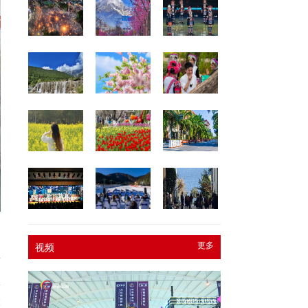
更多
视频
覆
体
大