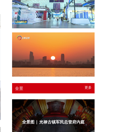
更多
全景
全景图 | 光禄古镇军民总管府衙门