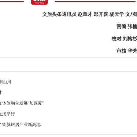
文旅头条通讯员 赵章才 郎开喜 杨天学 文/
责编 张
校对 刘榕
审核 华
剧山河
丰
文体旅融合发展“加速度”
玉溪举行
” 绘就旅居产业新高地