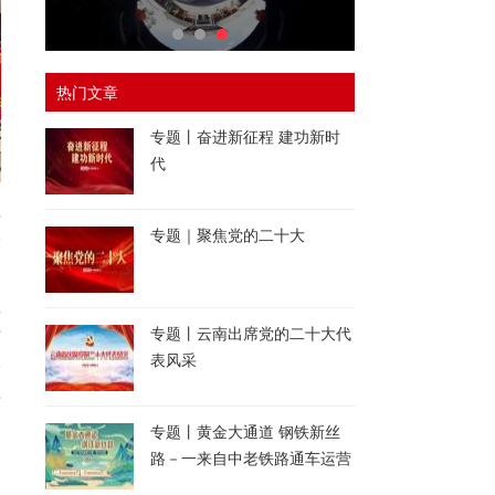
热门文章
专题丨奋进新征程 建功新时
代
县
专题｜聚焦党的二十大
授
将
专题丨云南出席党的二十大代
艺
表风采
宴
理
专题丨黄金大通道 钢铁新丝
路－一来自中老铁路通车运营
一周年的报道