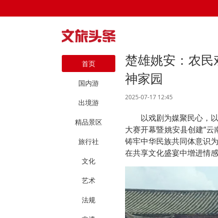
楚雄姚安：农民
首页
神家园
国内游
2025-07-17 12:45
出境游
以戏剧为媒聚民心，以
精品景区
大赛开幕暨姚安县创建“云
铸牢中华民族共同体意识
旅行社
在共享文化盛宴中增进情
文化
艺术
法规