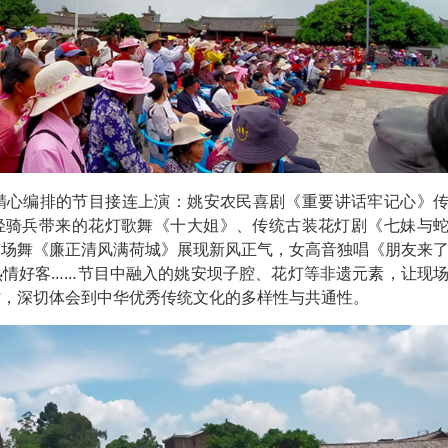
个精心编排的节目接连上演：姚安农民喜剧《重要讲话牢记心》
轻骑兵带来的花灯歌舞《十大姐》、传统古装花灯剧《七妹与
广场舞《廉正清风满荷城》展现新风正气，女高音独唱《朋友来
热情好客……节目中融入的姚安坝子腔、花灯等非遗元素，让现
时，深切体会到中华优秀传统文化的多样性与共通性。