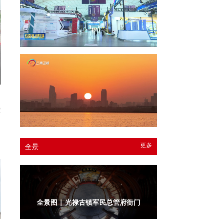
传
蛇
了
场
更多
全景
全景图 | 光禄古镇军民总管府