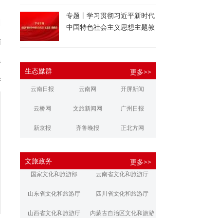
专题丨学习贯彻习近平新时代
图
中国特色社会主义思想主题教
育
楠
杉
生态媒群
更多>>
芳
云南日报
云南网
开屏新闻
云桥网
文旅新闻网
广州日报
新京报
齐鲁晚报
正北方网
大河报
扬子晚报
华商报
文旅政务
更多>>
江南都市报
新安晚报
潇湘晨报
国家文化和旅游部
云南省文化和旅游厅
文旅丽江
文旅楚雄
大理文旅
山东省文化和旅游厅
四川省文化和旅游厅
山西省文化和旅游厅
内蒙古自治区文化和旅游