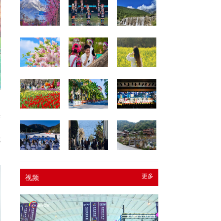
向
光
副
优
更多
视频