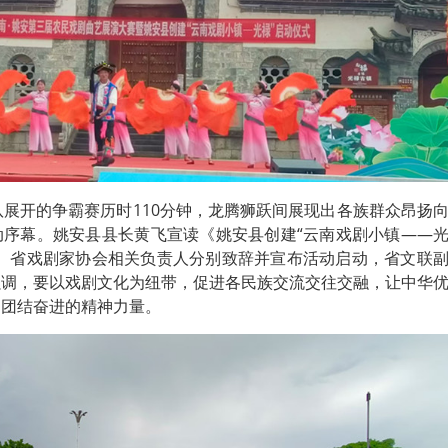
队展开的争霸赛历时110分钟，龙腾狮跃间展现出各族群众昂扬
动序幕。姚安县县长黄飞宣读《姚安县创建“云南戏剧小镇——
联、省戏剧家协会相关负责人分别致辞并宣布活动启动，省文联
强调，要以戏剧文化为纽带，促进各民族交流交往交融，让中华
、团结奋进的精神力量。