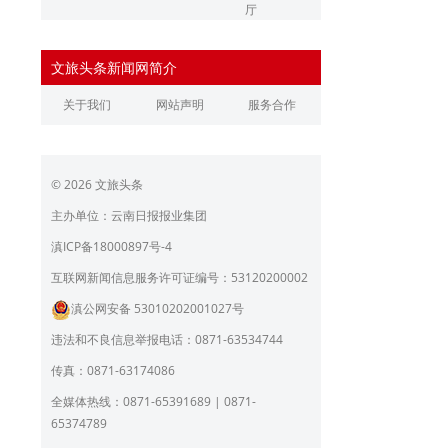
厅
辽宁省文化和旅游厅
江苏省文化和旅游厅
文旅头条新闻网简介
浙江省文化和旅游厅
安徽省文化和旅游厅
关于我们
网站声明
服务合作
江西省文化和旅游厅
河南省文化和旅游厅
湖北省文化和旅游厅
湖南省文化和旅游厅
© 2026 文旅头条
广东省文化和旅游厅
广西壮族自治区文化和旅
游厅
主办单位：云南日报报业集团
海南省旅游和文化广电体
贵州省文化和旅游厅
滇ICP备18000897号-4
育厅
陕西省文化和旅游厅
甘肃省文化和旅游厅
互联网新闻信息服务许可证编号：53120200002
滇公网安备 53010202001027号
青海省文化和旅游厅
宁夏回族自治区文化和旅
游厅
违法和不良信息举报电话：0871-63534744
北京市文旅局
上海市文化和旅游局
传真：0871-63174086
重庆市文化和旅游发展委
全媒体热线：0871-65391689 | 0871-
员会
65374789