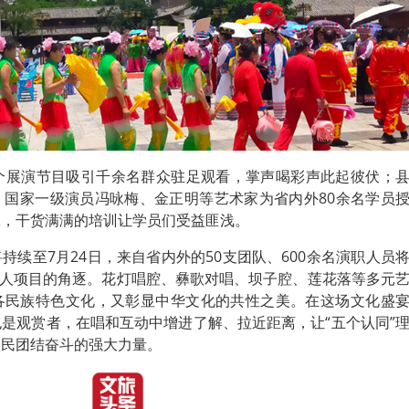
5个展演节目吸引千余名群众驻足观看，掌声喝彩声此起彼伏；
，国家一级演员冯咏梅、金正明等艺术家为省内外80余名学员
承，干货满满的培训让学员们受益匪浅。
持续至7月24日，来自省内外的50支团队、600余名演职人员
个个人项目的角逐。花灯唱腔、彝歌对唱、坝子腔、莲花落等多元
各民族特色文化，又彰显中华文化的共性之美。在这场文化盛
是观赏者，在唱和互动中增进了解、拉近距离，让“五个认同”
人民团结奋斗的强大力量。