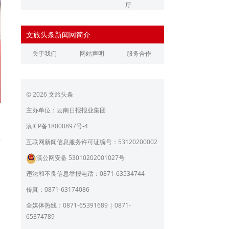
厅
辽宁省文化和旅游厅
江苏省文化和旅游厅
文旅头条新闻网简介
浙江省文化和旅游厅
安徽省文化和旅游厅
关于我们
网站声明
服务合作
江西省文化和旅游厅
河南省文化和旅游厅
湖北省文化和旅游厅
湖南省文化和旅游厅
© 2026 文旅头条
广东省文化和旅游厅
广西壮族自治区文化和旅
游厅
主办单位：云南日报报业集团
海南省旅游和文化广电体
贵州省文化和旅游厅
深
滇ICP备18000897号-4
育厅
预
陕西省文化和旅游厅
甘肃省文化和旅游厅
互联网新闻信息服务许可证编号：53120200002
滇公网安备 53010202001027号
青海省文化和旅游厅
宁夏回族自治区文化和旅
游厅
违法和不良信息举报电话：0871-63534744
北京市文旅局
上海市文化和旅游局
传真：0871-63174086
重庆市文化和旅游发展委
全媒体热线：0871-65391689 | 0871-
员会
65374789