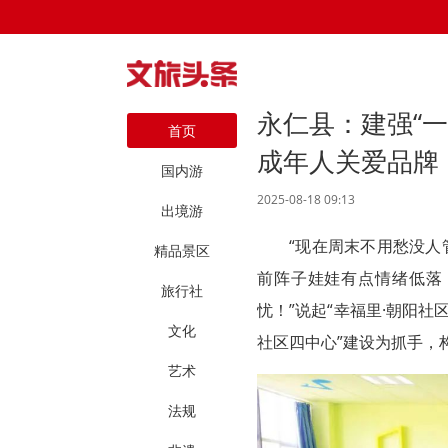
永仁县：建强“一
首页
成年人关爱品牌
国内游
2025-08-18 09:13
出境游
“现在周末不用愁没
精品景区
前阵子娃娃有点情绪低落
旅行社
忧！”说起“幸福里·朝阳
文化
社区四中心”建设为抓手，
艺术
法规