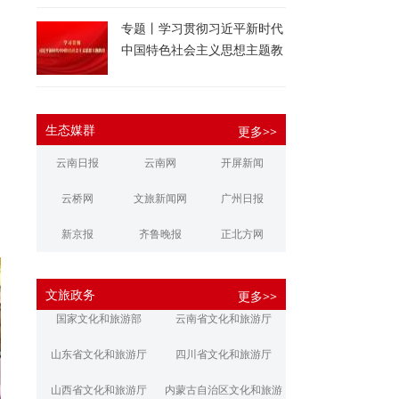
专题丨学习贯彻习近平新时代
中国特色社会主义思想主题教
育
生态媒群
更多>>
云南日报
云南网
开屏新闻
云桥网
文旅新闻网
广州日报
新京报
齐鲁晚报
正北方网
大河报
扬子晚报
华商报
文旅政务
更多>>
江南都市报
新安晚报
潇湘晨报
国家文化和旅游部
云南省文化和旅游厅
文旅丽江
文旅楚雄
大理文旅
山东省文化和旅游厅
四川省文化和旅游厅
山西省文化和旅游厅
内蒙古自治区文化和旅游