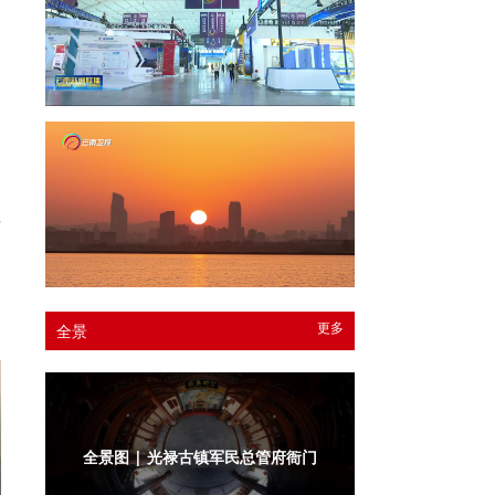
过
县
更多
全景
全景图 | 光禄古镇军民总管府