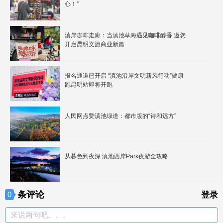
心！”
滇岸咖啡走廊：当滇池草海遇见咖啡醇香 邀您
开启昆明文旅商业新篇
报名通道已开启 “滇池沿岸文明新风行动”健康
跑昆明站即将开跑
人民网点赞滇池绿道：都市版的“诗和远方”
从暮色到夜深 滇池西岸Park夜游全攻略
条评论
0
登录
来说两句吧。。。