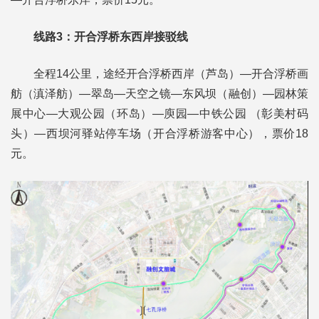
线路3：开合浮桥东西岸接驳线
全程14公里，途经开合浮桥西岸（芦岛）—开合浮桥画
舫（滇泽舫）—翠岛—天空之镜—东风坝（融创）—园林策
展中心—大观公园（环岛）—庾园—中铁公园 （彰美村码
头）—西坝河驿站停车场（开合浮桥游客中心），票价18
元。