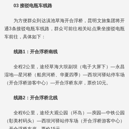
03
接驳电瓶车线路
为方便群众到达滇池草海开合浮桥，昆明文旅集团将开
通3条接驳电瓶车线路，群众可前往相关站点乘坐接驳电瓶
车前往，具体如下：
线路1：开合浮桥南线
全程2公里，途经草海大坝副坝（电子大屏下）—永昌
湿地—星河桥（船房河桥、华夏四季）—西坝河驿站停车场
（开合浮桥游客中心）—开合浮桥东岸，票价10元。
线路2：开合浮桥北线
全程6公里，途经大观公园（环岛）—庾园—中铁公园
（彰美村码头）—西坝河驿站停车场（开合浮桥游客中心）
—开合浮桥东岸，票价15元。