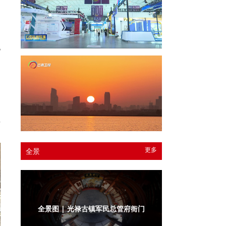
她
民
围
，
民
坦
更多
全景
全景图 | 光禄古镇军民总管府