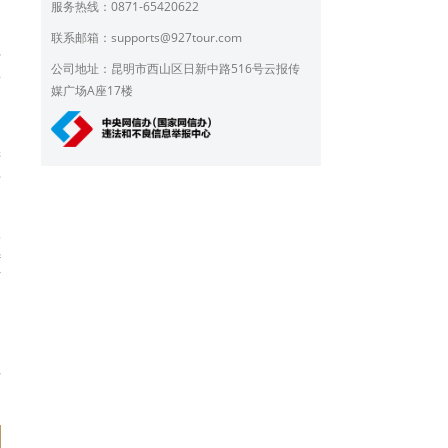
服务热线：0871-65420622
联系邮箱：
supports@927tour.com
士
公司地址：昆明市西山区日新中路516号云报传
濡
媒广场A座17楼
的
进
乐
学
特
有
家
调
这