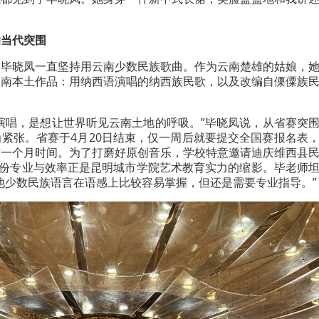
的当代突围
，毕晓凤一直坚持用云南少数民族歌曲。作为云南楚雄的姑娘，
云南本土作品：用纳西语演唱的纳西族民歌，以及改编自傈僳族
演唱，是想让世界听见云南土地的呼吸。”毕晓凤说，从省赛突
紧张。省赛于4月20日结束，仅一周后就要提交全国赛报名表
有一个月时间。为了打磨好原创音乐，学校特意邀请迪庆维西县
这份专业与效率正是昆明城市学院艺术教育实力的缩影。毕老师
他少数民族语言在语感上比较容易掌握，但还是需要专业指导。”