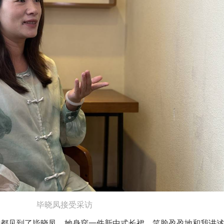
毕晓凤接受采访
成都见到了毕晓凤。她身穿一件新中式长裙，笑脸盈盈地和我讲