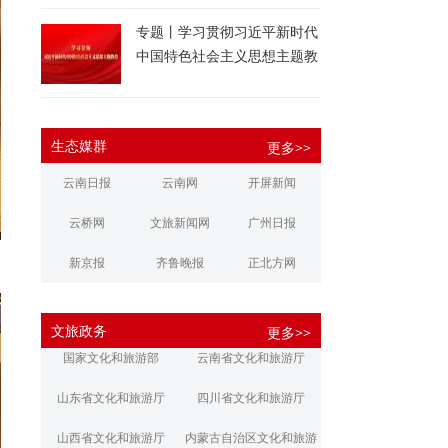
专题丨学习贯彻习近平新时代
中国特色社会主义思想主题教
育
生态媒群
更多>>
云南日报
云南网
开屏新闻
云桥网
文旅新闻网
广州日报
新京报
齐鲁晚报
正北方网
大河报
扬子晚报
华商报
文旅政务
更多>>
江南都市报
新安晚报
潇湘晨报
国家文化和旅游部
云南省文化和旅游厅
文旅丽江
文旅楚雄
大理文旅
山东省文化和旅游厅
四川省文化和旅游厅
山西省文化和旅游厅
内蒙古自治区文化和旅游