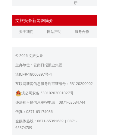
厅
辽宁省文化和旅游厅
江苏省文化和旅游厅
文旅头条新闻网简介
浙江省文化和旅游厅
安徽省文化和旅游厅
关于我们
网站声明
服务合作
江西省文化和旅游厅
河南省文化和旅游厅
湖北省文化和旅游厅
湖南省文化和旅游厅
© 2026 文旅头条
广东省文化和旅游厅
广西壮族自治区文化和旅
游厅
主办单位：云南日报报业集团
海南省旅游和文化广电体
贵州省文化和旅游厅
滇ICP备18000897号-4
育厅
陕西省文化和旅游厅
甘肃省文化和旅游厅
互联网新闻信息服务许可证编号：53120200002
滇公网安备 53010202001027号
青海省文化和旅游厅
宁夏回族自治区文化和旅
游厅
违法和不良信息举报电话：0871-63534744
北京市文旅局
上海市文化和旅游局
传真：0871-63174086
族
重庆市文化和旅游发展委
全媒体热线：0871-65391689 | 0871-
作
员会
65374789