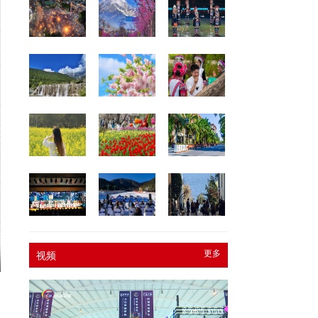
更多
视频
述