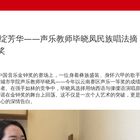
钟绽芳华——声乐教师毕晓凤民族唱法摘
奖
届中国音乐金钟奖的赛场上，一位身着彝族盛装、身怀六甲的歌
明城市学院声乐教师毕晓凤——今年以云南赛区声乐一等奖的成
歌者。在强手如林的竞争中，毕晓凤选择用纳西语与傈僳语演唱
歌谣在金钟奖的舞台上回荡。这不仅是一次个人艺术的突破，更
初心的深情告白。