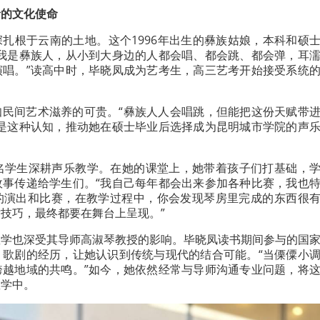
者的文化使命
扎根于云南的土地。这个1996年出生的彝族姑娘，本科和硕
“我是彝族人，从小到大身边的人都会唱、都会跳、都会弹，耳
演唱。”读高中时，毕晓凤成为艺考生，高三艺考开始接受系统
知民间艺术滋养的可贵。“彝族人人会唱跳，但能把这份天赋带
正是这种认知，推动她在硕士毕业后选择成为昆明城市学院的声
余名学生深耕声乐教学。在她的课堂上，她带着孩子们打基础，
故事传递给学生们。“我自己每年都会出来参加各种比赛，我也
的演出和比赛，在教学过程中，你会发现琴房里完成的东西很
技巧，最终都要在舞台上呈现。”
教学也深受其导师高淑琴教授的影响。毕晓凤读书期间参与的国
》歌剧的经历，让她认识到传统与现代的结合可能。“当傈僳小
跨越地域的共鸣。”如今，她依然经常与导师沟通专业问题，将
教学中。