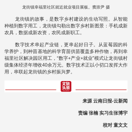
龙街镇幸福里社区就近就业项目展板。窦崇尹 摄
龙街镇的故事，是数字乡村建设的生动写照。从智能
种植到数字用工，龙街镇勾勒出数字乡村新图景：手机成新
农具，数据成新农资，农民成新职工。
数字技术串起产业链，更串起好日子。从蓝莓园的科
学养护，到种苗基地的科学育苗供苗覆盖多种作物，再到幸
福里社区解决园区用工，“数字+产业+就业”模式让龙街镇村
级集体经济年增收40余万元。数字技术正以小切口发挥大作
用，串联起龙街镇的乡村振兴梦。
来源 云南日报-云新闻
责编 张楠 实习生张博宇
校对 童文文