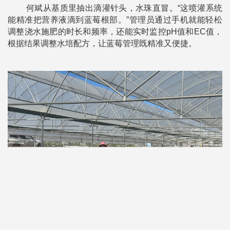
何斌从基质里抽出滴灌针头，水珠直冒。“这喷灌系统
能精准把营养液滴到蓝莓根部。”管理员通过手机就能轻松
调整浇水施肥的时长和频率，还能实时监控pH值和EC值，
根据结果调整水培配方，让蓝莓管理既精准又便捷。