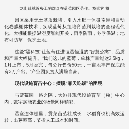
龙街镇就近务工的群众在蓝莓园区劳作。窦崇尹 摄
园区采用无土基质栽培，引入水肥一体微喷灌和自动
化卷膜棚体技术，实现蓝莓从组培育苗到栽培的全程现代
化。大棚能根据温湿度智能开关，雨季防雨，冬季保温；地
布可防草，保护土地。
这些“黑科技”让蓝莓住进恒温恒湿的“智慧公寓”，品质
和产量大幅提升。“我们这儿的蓝莓，单株产量能达2.5kg，
1月上市，5月卖完，每公斤售价50元，一亩地丰产保底能
有3万产出。”产业园负责人满脸自豪。
现代设施育苗中心：摆脱“靠天吃饭”的困境
与蓝莓园一路之隔，大姚县现代设施育苗（秧）中心
内，数字赋能农业的场景同样精彩。
温室连体棚里，贡菜苗茁壮成长；水稻育秧机高效运
转，出芽率高，节省人工成本和时间。