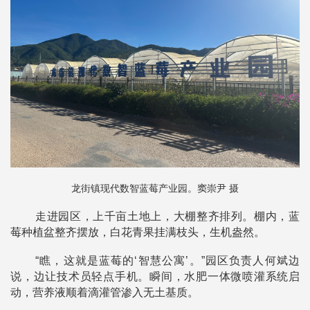
龙街镇现代数智蓝莓产业园。窦崇尹 摄
走进园区，上千亩土地上，大棚整齐排列。棚内，蓝
莓种植盆整齐摆放，白花青果挂满枝头，生机盎然。
“瞧，这就是蓝莓的‘智慧公寓’。”园区负责人何斌边
说，边让技术员轻点手机。瞬间，水肥一体微喷灌系统启
动，营养液顺着滴灌管渗入无土基质。