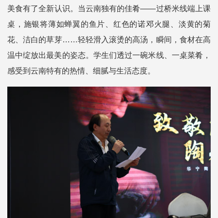
美食有了全新认识。当云南独有的佳肴——过桥米线端上课
桌，施银将薄如蝉翼的鱼片、红色的诺邓火腿、淡黄的菊
花、洁白的草芽……轻轻滑入滚烫的高汤，瞬间，食材在高
温中绽放出最美的姿态。学生们透过一碗米线、一桌菜肴，
感受到云南特有的热情、细腻与生活态度。