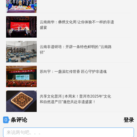
云南南华：彝绣文化周 让你体验不一样的非遗
盛宴
云南非遗研培：开辟一条特色鲜明的 “云南路
径”
苏向宇：一盏滇红传世香 匠心守护非遗魂
共享文化普洱 | 本周末！普洱市2025年“文化
和自然遗产日”邀您共赴非遗盛宴！
条评论
0
登录
来说两句吧。。。