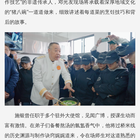
作技艺”的非遗传承人，邓光友现场将承载着深厚地域文化
的“猪八碗”一道道做来，细致讲述着每道菜的烹饪技巧和背
后的故事。
施银曾任职于多个驻外大使馆，见闻广博，授课生动而
富有激情。在弟子们备餐熬汤的氤氲香气中，他将过桥米线
的历史渊源与制作诀窍娓娓道来，令在场师生对这道熟悉的