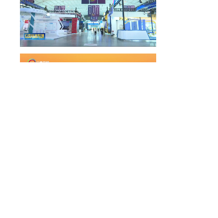
族
原
净
更多
全景
雨
龙
质
全景图 | 光禄古镇军民总管府衙门