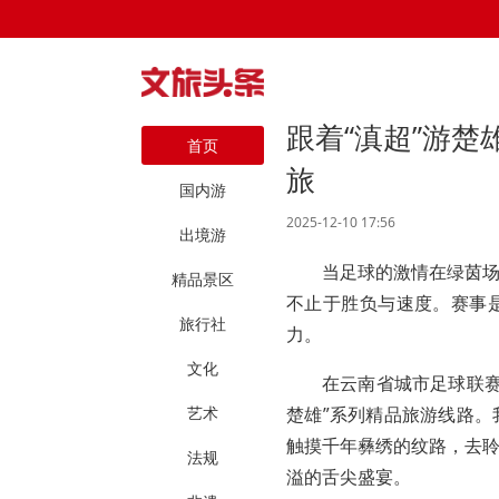
跟着“滇超”游楚
首页
旅
国内游
2025-12-10 17:56
出境游
当足球的激情在绿茵
精品景区
不止于胜负与速度。赛事
旅行社
力。
文化
在云南省城市足球联赛
艺术
楚雄”系列精品旅游线路
触摸千年彝绣的纹路，去
法规
溢的舌尖盛宴。