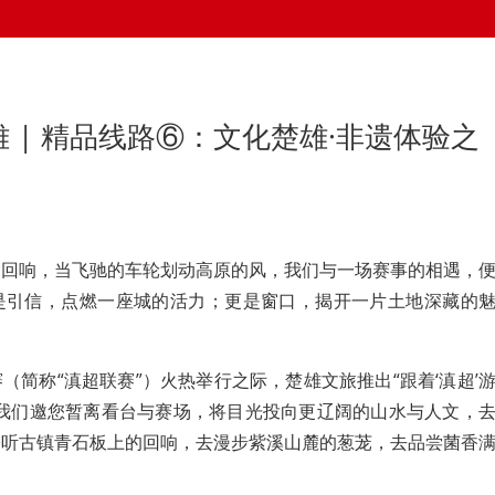
雄 | 精品线路⑥：文化楚雄·非遗体验之
场回响，当飞驰的车轮划动高原的风，我们与一场赛事的相遇，
是引信，点燃一座城的活力；更是窗口，揭开一片土地深藏的
（简称“滇超联赛”）火热举行之际，楚雄文旅推出“跟着‘滇超’
。我们邀您暂离看台与赛场，将目光投向更辽阔的山水与人文，
聆听古镇青石板上的回响，去漫步紫溪山麓的葱茏，去品尝菌香