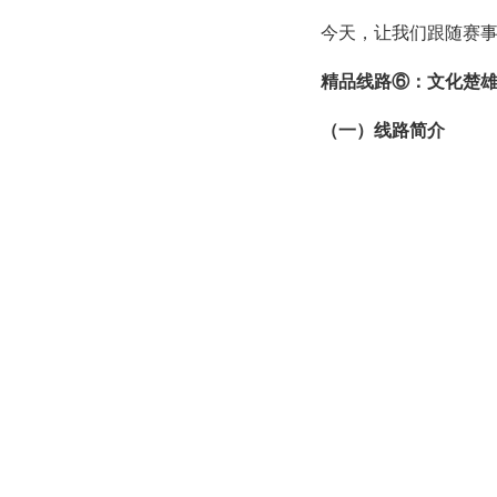
今天，让我们跟随赛
精品线路⑥：文化楚雄
（一）线路简介
楚雄历史悠久、文化
歌舞等独具特色，众多生
汁原味的文化盛宴。来楚
土。
（二）行程路线
楚雄市（彝族十月太
龙村委会李方村）→牟定
川镇灵官社区稻田理想研
文化遗产传承展示中心、