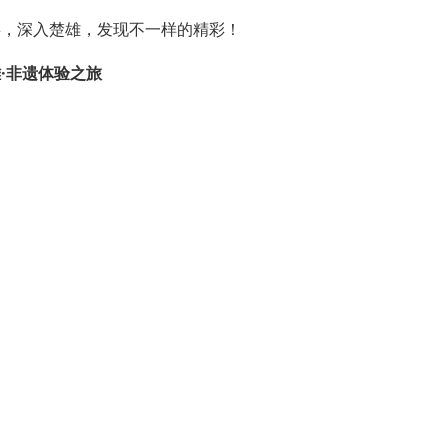
事，深入楚雄，发现不一样的精彩！
·非遗体验之旅
底蕴深厚，这里的《梅葛》《查姆》、三笙文化、彝族刺绣、彝
产技艺、礼仪习俗、民族节庆、歌舞服饰、美食餐饮汇聚成一道
雄，带您开启“见人见物见生活”的非遗旅程，寻觅心灵栖息的
阳历文化园、中国彝医药博览馆、火城景区）→双柏县（法脿镇
县（彝和园景区）→南华县（彝绣文化产业园区·至善彝绣馆，
学基地）→姚安县（姚小花非遗展示体验中心）→永仁县（非物
彝绣一条街、苴却民族工艺制品厂）