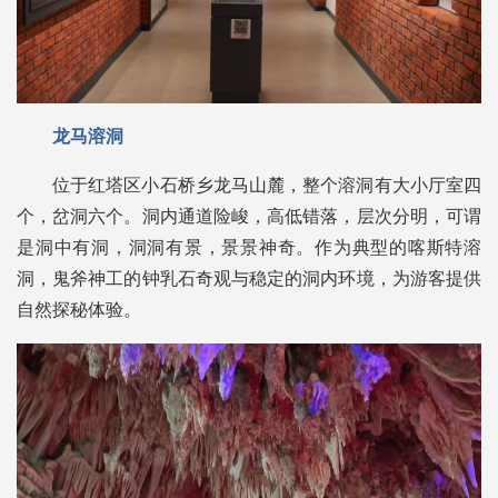
龙马溶洞
位于红塔区小石桥乡龙马山麓，整个溶洞有大小厅室四
个，岔洞六个。洞内通道险峻，高低错落，层次分明，可谓
是洞中有洞，洞洞有景，景景神奇。作为典型的喀斯特溶
洞，鬼斧神工的钟乳石奇观与稳定的洞内环境，为游客提供
自然探秘体验。