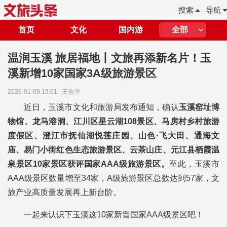
搜索
导航
首页
文化
国内游
全部
温润玉溪 旅居福地丨文旅再添新名片！玉
溪新增10家国家3A级旅游景区
2026-01-09 19:01
王艳华
近日，玉溪市文化和旅游局发布通知，确认
玉溪窑址博
物馆、龙马溶洞、江川区星云湖108景区、马房村乡村旅游
度假区、澄江市抚仙湖悦莲庄园、山色·飞大田、通海文
庙、易门小街红色生态旅游景区、云茶山庄、元江县栖霞温
泉景区10家景区获评国家AAA级旅游景区。
至此，玉溪市
AAA级景区数量增至34家，A级旅游景区总数达到57家，文
旅产业高质量发展再上新台阶。
一起来认识下玉溪这10家新晋国家AAA级景区吧！