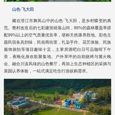
山色·飞大田
藏在澄江市舞凤山中的山色·飞大田，是乡村蝶变的典
范。整村改造后的七彩建筑错落山间，88%的森林覆盖率搭
配99%以上的空气质量优良率，堪称天然康养胜地。彩色主
题民宿各具韵味，民俗商街里，扎染手作、花艺体验、民族
服饰旅拍等项目趣味十足，土掌房酒吧白日可品咖啡下午
茶，夜晚化身欢歌聚集地。户外草坪的自助烧烤与篝火晚
会、融合川滇风味的山色餐厅，再加上生态种植区的采摘与
菜园认养体验，一站式满足吃住行游娱购需求。