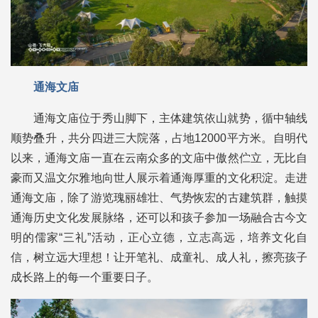
通海文庙
通海文庙位于秀山脚下，主体建筑依山就势，循中轴线
顺势叠升，共分四进三大院落，占地12000平方米。自明代
以来，通海文庙一直在云南众多的文庙中傲然伫立，无比自
豪而又温文尔雅地向世人展示着通海厚重的文化积淀。走进
通海文庙，除了游览瑰丽雄壮、气势恢宏的古建筑群，触摸
通海历史文化发展脉络，还可以和孩子参加一场融合古今文
明的儒家“三礼”活动，正心立德，立志高远，培养文化自
信，树立远大理想！让开笔礼、成童礼、成人礼，擦亮孩子
成长路上的每一个重要日子。