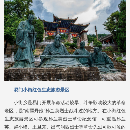
易门小街红色生态旅游景区
小街乡是易门开展革命活动较早、斗争影响较大的革命
老区，是“南疆丹娘”孙兰英烈士战斗过的地方。在小街红色
生态旅游景区可参观孙兰英烈士革命纪念馆，可重温孙兰
英、赵小峰、王旦东、出气洞四烈士等革命先烈可歌可泣的