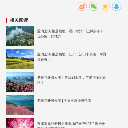
相关阅读
温润玉溪 旅居福地丨易门绿汁：让脚步停下，
让心留下的地方
温润玉溪 旅居福地丨江川：沃田丰景晚，平野
菜花香！
冬暖花开游云南丨冬日到玉溪，与樱花撞个满
怀！
冬暖花开游云南 | 冬日玉溪漫游指南
玉溪市元旦假日文旅市场迎来“开门红” 融合创