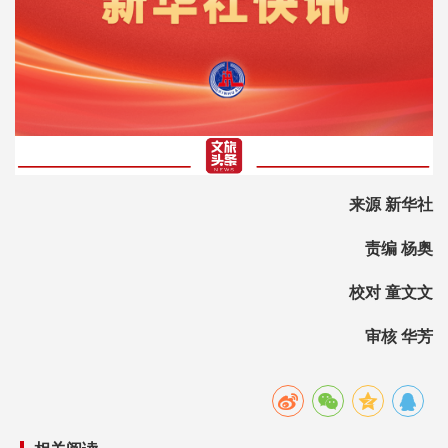
来源 新华社
责编 杨奥
校对 童文文
审核 华芳