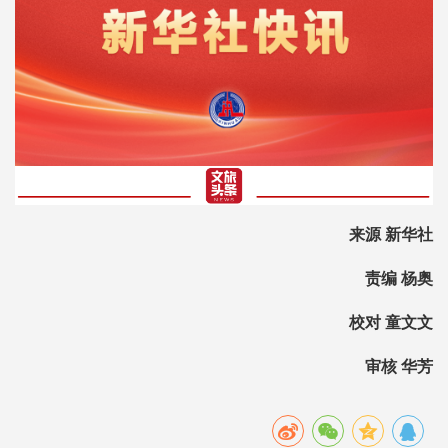
来源 新华社
责编 杨奥
校对 童文文
审核 华芳