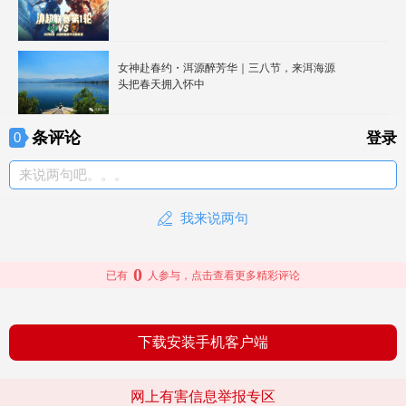
女神赴春约・洱源醉芳华｜三八节，来洱海源
头把春天拥入怀中
条评论
0
登录
来说两句吧。。。
我来说两句
0
已有
人参与，点击查看更多精彩评论
下载安装手机客户端
网上有害信息举报专区