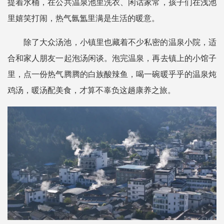
提着水桶，在公共温泉池里洗衣、闲话家常，孩子们在浅池
里嬉笑打闹，热气氤氲里满是生活的暖意。
除了大众汤池，小镇里也藏着不少私密的温泉小院，适
合和家人朋友一起泡汤闲谈。泡完温泉，再去镇上的小馆子
里，点一份热气腾腾的白族酸辣鱼，喝一碗暖乎乎的温泉炖
鸡汤，暖汤配美食，才算不辜负这趟康养之旅。