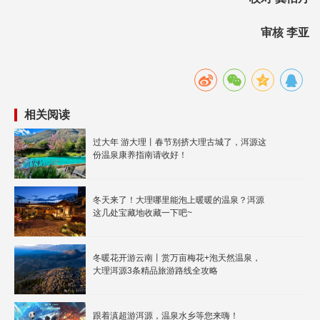
审核 李亚
相关阅读
过大年 游大理丨春节别挤大理古城了，洱源这
份温泉康养指南请收好！
冬天来了！大理哪里能泡上暖暖的温泉？洱源
这几处宝藏地收藏一下吧~
冬暖花开游云南丨赏万亩梅花+泡天然温泉，
大理洱源3条精品旅游路线全攻略
跟着滇超游洱源，温泉水乡等您来嗨！