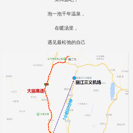
泡一泡千年温泉，
在暖汤里，
遇见最松弛的自己