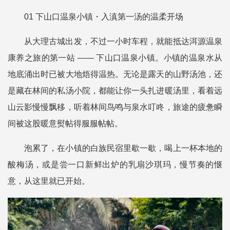
01 下山口温泉小镇・入滇第一汤的温柔开场
从大理古城出发，不过一小时车程，就能抵达洱源温泉
康养之旅的第一站 —— 下山口温泉小镇。小镇的温泉水从
地底涌出时已被大地焐得温热。无论是露天的山野汤池，还
是藏在林间的私汤小院，都能让你一头扎进暖汤里，看着远
山云影慢慢飘移，听着林间鸟鸣与泉水叮咚，旅途的疲惫瞬
间被这股暖意熨帖得服服帖帖。
泡累了，在小镇的白族民宿里歇一歇，喝上一杯本地的
酸梅汤，或是尝一口新鲜出炉的乳扇沙琪玛，慢节奏的惬
意，从这里就已开始。