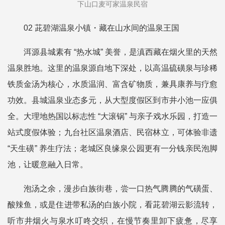
下山口麦可家温泉民宿
02 茈碧湖温泉小镇・藏在山水间的温泉王国
洱源县城素有 “热水城” 美誉，是滇西藏在烟火里的天然
温泉胜地。这里的温泉源自地下深处，以高温硫磺泉与珍稀
铁质金汤为核心，水质温润、富含矿物质，兼具康养与疗愈
功效。县城温泉业态多元，从大型度假区到市井小池一应俱
全。大理地热国以标志性 “大滚锅” 与亲子戏水乐园，打造一
站式度假体验；九台社区温泉酒店、民宿林立，可体验非遗
“天生磺” 养生疗法；老城区良缘泉公园更有一分钱亲民泡脚
池，让暖意融入日常。
泡汤之余，漫步白族街巷，尝一口热气腾腾的气磺蛋、
酸辣鱼，或是住进带私汤的白族小院，看茈碧湖云影流转，
听市井烟火与泉水叮咚交织，在慢节奏里卸下疲惫，尽享