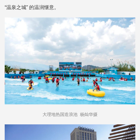
“温泉之城” 的温润惬意。
大理地热国造浪池 杨灿华摄