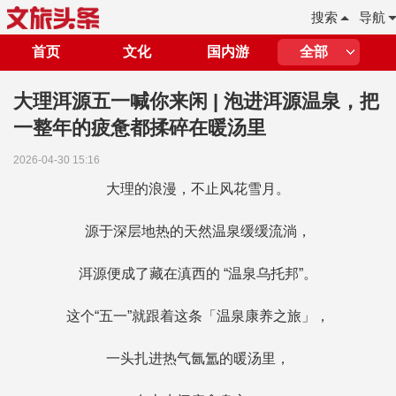
搜索
导航
首页
文化
国内游
全部
大理洱源五一喊你来闲 | 泡进洱源温泉，把
一整年的疲惫都揉碎在暖汤里
2026-04-30 15:16
大理的浪漫，不止风花雪月。
源于深层地热的天然温泉缓缓流淌，
洱源便成了藏在滇西的 “温泉乌托邦”。
这个“五一”就跟着这条「温泉康养之旅」，
一头扎进热气氤氲的暖汤里，