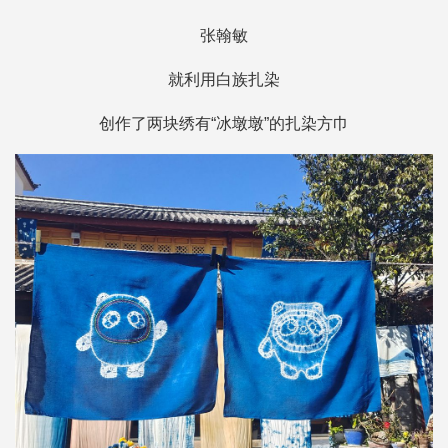
张翰敏
就利用白族扎染
创作了两块绣有“冰墩墩”的扎染方巾