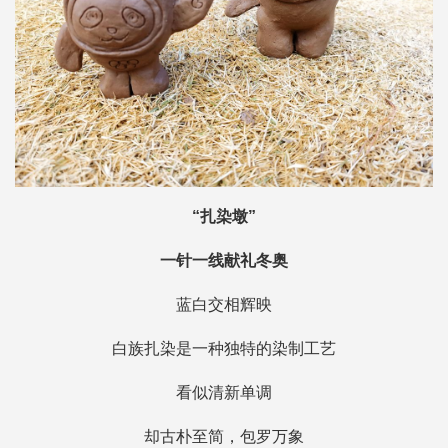
“扎染墩”
一针一线献礼冬奥
蓝白交相辉映
白族扎染是一种独特的染制工艺
看似清新单调
却古朴至简，包罗万象