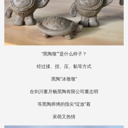
“黑陶墩””是什么样子？
经过揉、捏、压、黏等方式
黑陶“冰墩墩”
在剑川董月畅黑陶有限公司董志明
等黑陶师傅的指尖“绽放”着
呆萌又热情