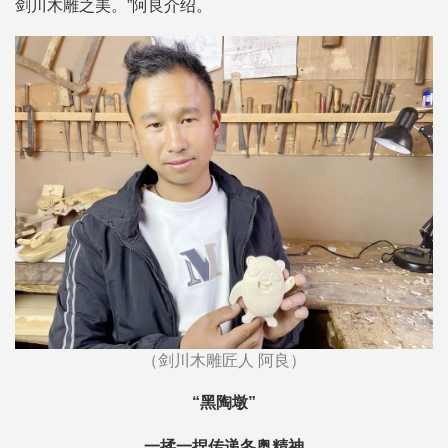
剑川木雕之美。”阿良介绍。
（剑川木雕匠人 阿良）
“黑陶墩”
一揉一捏传递冬奥精神