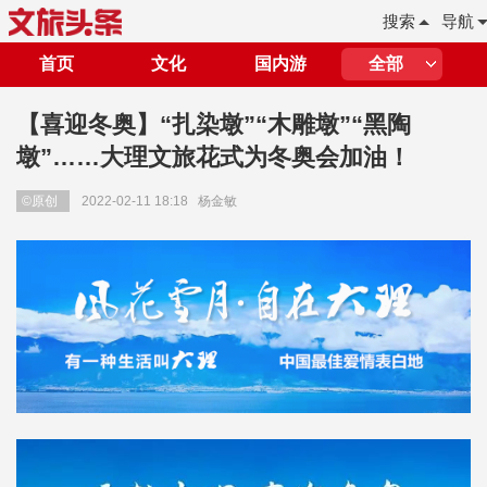
搜索
导航
首页
文化
国内游
全部
【喜迎冬奥】“扎染墩”“木雕墩”“黑陶
墩”……大理文旅花式为冬奥会加油！
©原创
2022-02-11 18:18
杨金敏