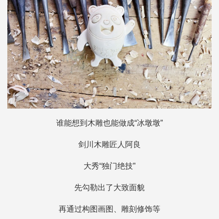
谁能想到木雕也能做成“冰墩墩”
剑川木雕匠人阿良
大秀“独门绝技”
先勾勒出了大致面貌
再通过构图画图、雕刻修饰等