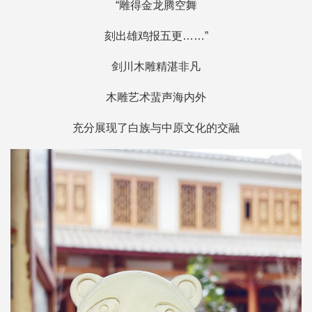
“雕得金龙腾空舞
刻出雄鸡报五更……”
剑川木雕精湛非凡
木雕艺术蜚声海内外
充分展现了白族与中原文化的交融