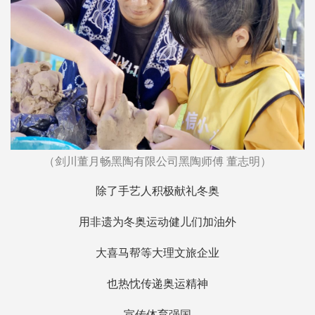
（剑川董月畅黑陶有限公司黑陶师傅 董志明）
除了手艺人积极献礼冬奥
用非遗为冬奥运动健儿们加油外
大喜马帮等大理文旅企业
也热忱传递奥运精神
宣传体育强国