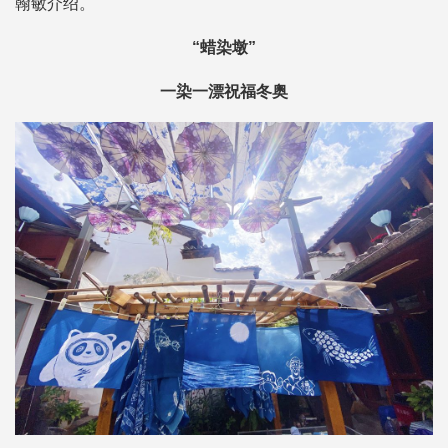
翰敏介绍。
“蜡染墩”
一染一漂祝福冬奥