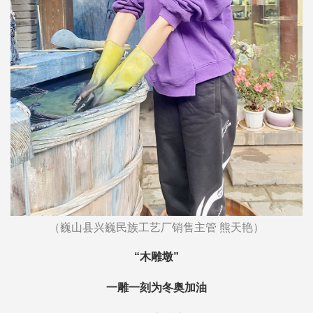
（巍山县兴巍民族工艺厂销售主管 熊天艳）
“木雕墩”
一雕一刻为冬奥加油