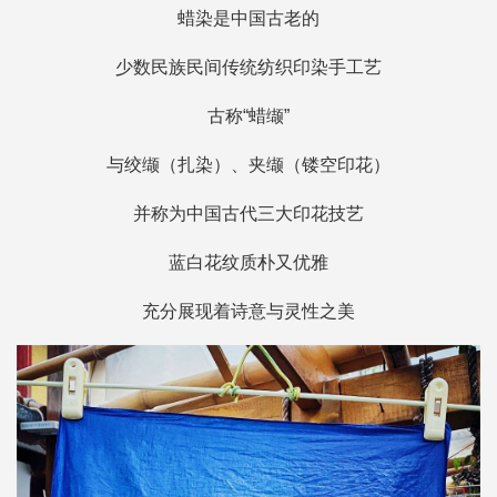
蜡染是中国古老的
少数民族民间传统纺织印染手工艺
古称“蜡缬”
与绞缬（扎染）、夹缬（镂空印花）
并称为中国古代三大印花技艺
蓝白花纹质朴又优雅
充分展现着诗意与灵性之美