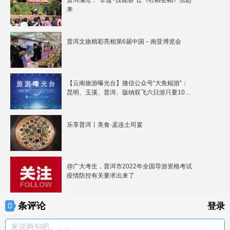
普洱澜沧：“非遗+技能赛”让《牡帕密帕》活起
来
普洱文旅精彩亮相第6届中国－南亚博览会
【云南旅游曝光台】微信公众号“大鱼鲲游”：
昆明、玉溪、普洱、版纳双飞六日游只要1080
元，4个购物点等你来！
乐享普洱丨美食·孟连土司宴
@广大考生，普洱市2022年全国导游资格考试
疫情防控有关要求出来了
条评论
0
登录
来说两句吧。。。