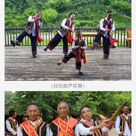
（拉祜族芦笙舞）