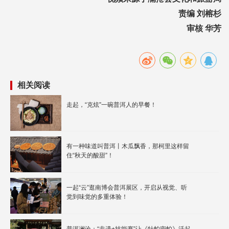
责编 刘榕杉
审核 华芳
相关阅读
走起，“克炫”一碗普洱人的早餐！
有一种味道叫普洱丨木瓜飘香，那柯里这样留
住“秋天的酸甜”！
一起“云”逛南博会普洱展区，开启从视觉、听
觉到味觉的多重体验！