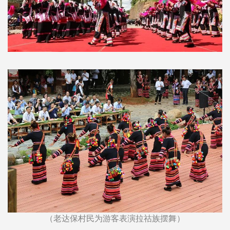
（老达保村民为游客表演拉祜族摆舞）