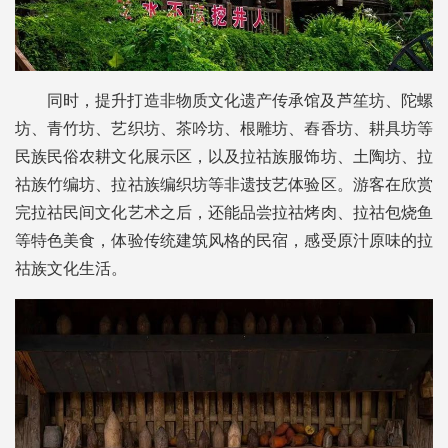
同时，提升打造非物质文化遗产传承馆及芦笙坊、陀螺
坊、青竹坊、艺织坊、茶吟坊、根雕坊、舂香坊、耕具坊等
民族民俗农耕文化展示区，以及拉祜族服饰坊、土陶坊、拉
祜族竹编坊、拉祜族编织坊等非遗技艺体验区。游客在欣赏
完拉祜民间文化艺术之后，还能品尝拉祜烤肉、拉祜包烧鱼
等特色美食，体验传统建筑风格的民宿，感受原汁原味的拉
祜族文化生活。