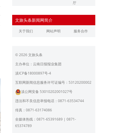
厅
专
辽宁省文化和旅游厅
江苏省文化和旅游厅
悟
文旅头条新闻网简介
浙江省文化和旅游厅
安徽省文化和旅游厅
旅
关于我们
网站声明
服务合作
江西省文化和旅游厅
河南省文化和旅游厅
湖北省文化和旅游厅
湖南省文化和旅游厅
© 2026 文旅头条
广东省文化和旅游厅
广西壮族自治区文化和旅
游厅
主办单位：云南日报报业集团
海南省旅游和文化广电体
贵州省文化和旅游厅
滇ICP备18000897号-4
育厅
陕西省文化和旅游厅
甘肃省文化和旅游厅
互联网新闻信息服务许可证编号：53120200002
滇公网安备 53010202001027号
青海省文化和旅游厅
宁夏回族自治区文化和旅
游厅
违法和不良信息举报电话：0871-63534744
北京市文旅局
上海市文化和旅游局
传真：0871-63174086
重庆市文化和旅游发展委
全媒体热线：0871-65391689 | 0871-
员会
65374789