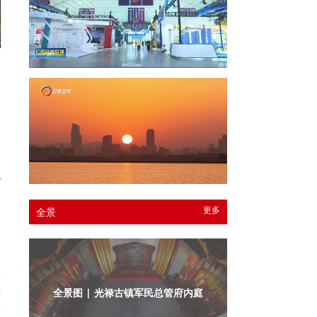
界
机
已
和
更多
全景
增
5
全景图 | 光禄古镇军民总管府内庭
旅