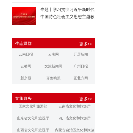
闻
专题丨学习贯彻习近平新时代
中国特色社会主义思想主题教
育
征
度
生态媒群
更多>>
。
云南日报
云南网
开屏新闻
云桥网
文旅新闻网
广州日报
新京报
齐鲁晚报
正北方网
推
力
大河报
扬子晚报
华商报
新
文旅政务
更多>>
江南都市报
新安晚报
潇湘晨报
游
国家文化和旅游部
云南省文化和旅游厅
文旅丽江
文旅楚雄
大理文旅
山东省文化和旅游厅
四川省文化和旅游厅
山西省文化和旅游厅
内蒙古自治区文化和旅游